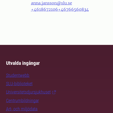
anna.jansson@slu.se
+4618672106
+46766560834
Utvalda ingångar
Studentwebb
SLU-biblioteket
Universitetsdjursjukhuset
Centrumbildningar
Art- och miljödata