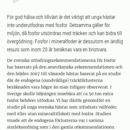
För god hälsa och tillväxt är det viktigt att unga hästar
inte underutfodras med fosfor. Detsamma gäller för
miljön, då fosfor utsöndras med träcken och kan bidra till
övergödning. Fosfor i mineralfoder är dessutom en ändlig
resurs som inom 20 år beräknas vara en bristvara.
De svenska utfodringsrekommendationerna för fosfor
har baserats på den amerikanska rekommendationen och
den höjdes 2007 till växande hästar baserat på en studie
där de endogena (oundvikliga) träckförlusterna
beräknades vara högre än man tidigare observerat. I
Sverige skulle höjningen innebära att ca 50 ton extra
fosfor behöver utfodras. Vi har därför genomfört en
studie på unga svenska hästar som utfodrats vallfoder
med eller utan mineraltillskott med fosfor. Studien
visade att de endogena förlusterna var i samma
storleksordning som i den gamla rekommendationen.