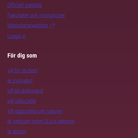
Officiell statistik
Fakulteter och institutioner
Medarbetarwebben
Logga in
För dig som
vill bli student
är journalist
vill bli doktorand
vill söka jobb
vill rapportera om naturen
är verksam inom SLU:s sektorer
är alumn