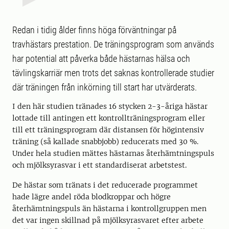
Redan i tidig ålder finns höga förväntningar på
travhästars prestation. De träningsprogram som används
har potential att påverka både hästarnas hälsa och
tävlingskarriär men trots det saknas kontrollerade studier
där träningen från inkörning till start har utvärderats.
I den här studien tränades 16 stycken 2-3-åriga hästar
lottade till antingen ett kontrollträningsprogram eller
till ett träningsprogram där distansen för högintensiv
träning (så kallade snabbjobb) reducerats med 30 %.
Under hela studien mättes hästarnas återhämtningspuls
och mjölksyrasvar i ett standardiserat arbetstest.
De hästar som tränats i det reducerade programmet
hade lägre andel röda blodkroppar och högre
återhämtningspuls än hästarna i kontrollgruppen men
det var ingen skillnad på mjölksyrasvaret efter arbete