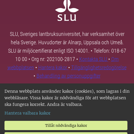
SLU, Sveriges lantbruksuniversitet, har verksamhet över
hela Sverige. Huvudorter är Alnarp, Uppsala och Umeå.
SLU är miljöcertifierat enligt ISO 14001. • Telefon: 018-67
10 00 • Org nr: 202100-2817 •
Kontakta SLU
•
Om
webbplatsen
•
Hantera kakor
•
Tillgänglighetsredogörelse
•
Behandling av personuppgifter
Denna webbplats använder kakor (cookies), som lagras i din
webbläsare. Vissa kakor är nödvändiga för att webbplatsen
ska fungera korrekt. Andra är valbara.
Hantera valbara kakor
Tillåt nödvändiga kakor