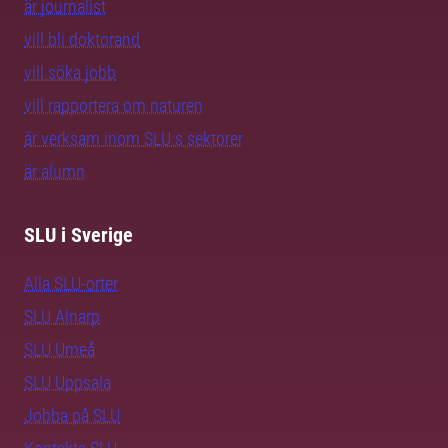
är journalist
vill bli doktorand
vill söka jobb
vill rapportera om naturen
är verksam inom SLU:s sektorer
är alumn
SLU i Sverige
Alla SLU-orter
SLU Alnarp
SLU Umeå
SLU Uppsala
Jobba på SLU