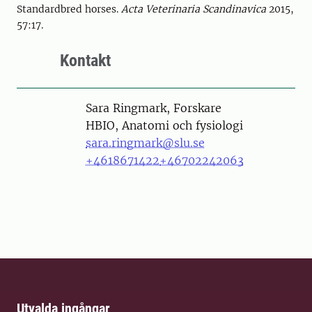
Standardbred horses.
Acta Veterinaria Scandinavica
2015,
57:17.
Kontakt
Person
Sara Ringmark, Forskare
HBIO, Anatomi och fysiologi
sara.ringmark@slu.se
+4618671422
+46702242063
Utvalda ingångar