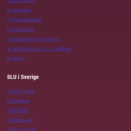
vill bli student
är journalist
vill bli doktorand
vill söka jobb
vill rapportera om naturen
är verksam inom SLU:s sektorer
är alumn
SLU i Sverige
Alla SLU-orter
SLU Alnarp
SLU Umeå
SLU Uppsala
Jobba på SLU