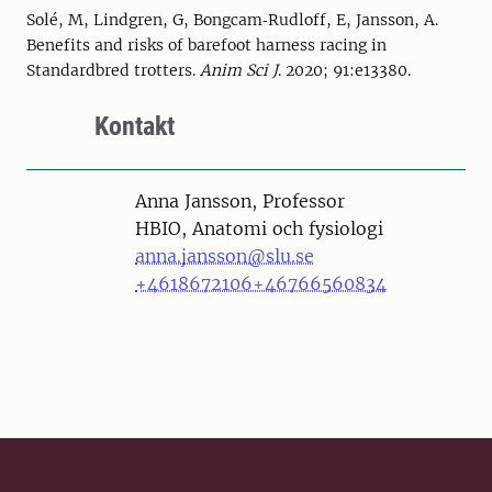
Solé, M, Lindgren, G, Bongcam‐Rudloff, E, Jansson, A.
Benefits and risks of barefoot harness racing in
Standardbred trotters.
Anim Sci J
. 2020; 91:e13380.
Kontakt
Person
Anna Jansson, Professor
HBIO, Anatomi och fysiologi
anna.jansson@slu.se
+4618672106
+46766560834