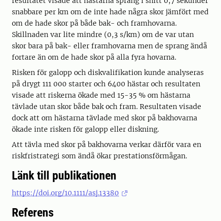
resultatet visade att hästarna sprang i snitt 0,7 sekunder
snabbare per km om de inte hade några skor jämfört med
om de hade skor på både bak- och framhovarna.
Skillnaden var lite mindre (0,3 s/km) om de var utan
skor bara på bak- eller framhovarna men de sprang ändå
fortare än om de hade skor på alla fyra hovarna.
Risken för galopp och diskvalifikation kunde analyseras
på drygt 111 000 starter och 6400 hästar och resultaten
visade att riskerna ökade med 15-35 % om hästarna
tävlade utan skor både bak och fram. Resultaten visade
dock att om hästarna tävlade med skor på bakhovarna
ökade inte risken för galopp eller diskning.
Att tävla med skor på bakhovarna verkar därför vara en
riskfristrategi som ändå ökar prestationsförmågan.
Länk till publikationen
https://doi.org/10.1111/asj.13380
Referens