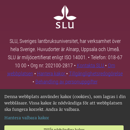
SLU, Sveriges lantbruksuniversitet, har verksamhet över
hela Sverige. Huvudorter är Alnarp, Uppsala och Umeå.
SLU är miljöcertifierat enligt ISO 14001. • Telefon: 018-67
10 00 • Org nr: 202100-2817 •
Kontakta SLU
•
Om
webbplatsen
•
Hantera kakor
•
Tillgänglighetsredogörelse
•
Behandling av personuppgifter
Denna webbplats använder kakor (cookies), som lagras i din
webbläsare. Vissa kakor är nödvändiga för att webbplatsen
ska fungera korrekt. Andra är valbara.
Hantera valbara kakor
Tillåt nödvändiga kakor