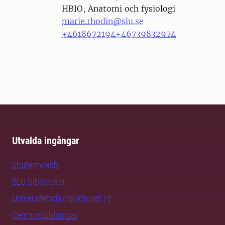
HBIO, Anatomi och fysiologi
marie.rhodin@slu.se
+4618672194
+46739832974
Utvalda ingångar
Studentwebb
SLU-biblioteket
Universitetsdjursjukhuset
Centrumbildningar