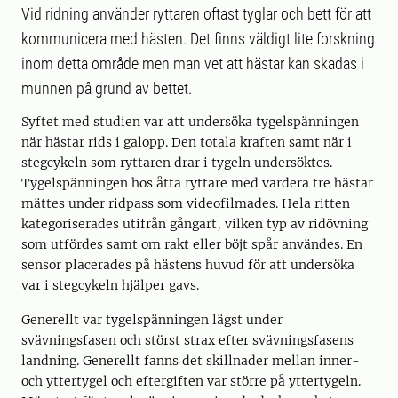
Vid ridning använder ryttaren oftast tyglar och bett för att
kommunicera med hästen. Det finns väldigt lite forskning
inom detta område men man vet att hästar kan skadas i
munnen på grund av bettet.
Syftet med studien var att undersöka tygelspänningen
när hästar rids i galopp. Den totala kraften samt när i
stegcykeln som ryttaren drar i tygeln undersöktes.
Tygelspänningen hos åtta ryttare med vardera tre hästar
mättes under ridpass som videofilmades. Hela ritten
kategoriserades utifrån gångart, vilken typ av ridövning
som utfördes samt om rakt eller böjt spår användes. En
sensor placerades på hästens huvud för att undersöka
var i stegcykeln hjälper gavs.
Generellt var tygelspänningen lägst under
svävningsfasen och störst strax efter svävningsfasens
landning. Generellt fanns det skillnader mellan inner-
och yttertygel och eftergiften var större på yttertygeln.