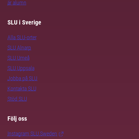
är alumn
SLU i Sverige
Alla SLU-orter
SLU Alnarp
SLU Umeå
SLU Uppsala
Jobba på SLU
Kontakta SLU
Stöd SLU
Följ oss
Instagram SLU.Sweden