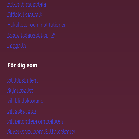
Art- och miljödata
Officiell statistik
Fakulteter och institutioner
Medarbetarwebben
Logga in
För dig som
vill bli student
är journalist
vill bli doktorand
vill söka jobb
vill rapportera om naturen
är verksam inom SLU:s sektorer