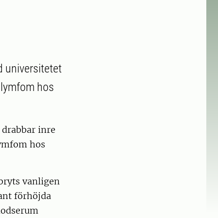
 universitetet
t lymfom hos
 drabbar inre
 lymfom hos
bryts vanligen
ant förhöjda
 blodserum