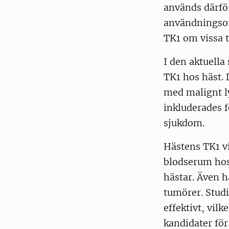
används därfö
användningsom
TK1 om vissa t
I den aktuella
TK1 hos häst. 
med malignt l
inkluderades f
sjukdom.
Hästens TK1 v
blodserum hos
hästar. Även 
tumörer. Studi
effektivt, vil
kandidater för