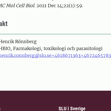
C Mol Cell Biol
. 2021 Dec 14;22(1):59.
akt
on
Henrik Rönnberg
HBIO, Farmakologi, toxikologi och parasitologi
henrik.ronnberg@slu.se
+4618671363
+4672465783
m
SLU i Sverige