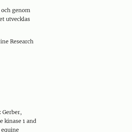
st och genom
et utvecklas
cine Research
z Gerber,
e kinase 1 and
r equine