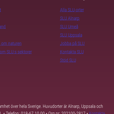
t
Alla SLU-orter
SLU Alnarp
rand
SLU Umeå
SLU Uppsala
ra om naturen
Jobba på SLU
nom SLU:s sektorer
Kontakta SLU
Stöd SLU
samhet över hela Sverige. Huvudorter är Alnarp, Uppsala och
01. • Telefon: 018-67 10 00 • Org nr: 202100-2817 •
Kontakta