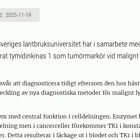
d: 2025-11-19
Sveriges lantbruksuniversitet har i samarbete med
erat tymidinkinas 1 som tumörmarkör vid malign
vår att diagnosticera tidigt eftersom den hos häst
veckling av nya diagnostiska metoder för malignt
ym med central funktion i celldelningen. Enzymet 
delning men i cancerceller förekommer TK1 i konst
r. Detta resulterar i läckage ut i blodet och TK1 i