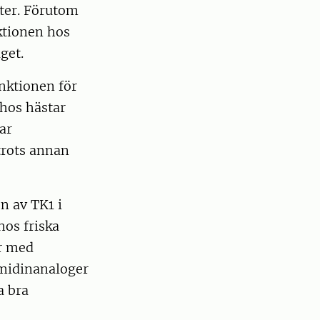
ter. Förutom
ktionen hos
get.
nktionen för
 hos hästar
ar
trots annan
n av TK1 i
os friska
ar med
ymidinanaloger
a bra