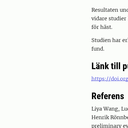
Resultaten un
vidare studier
för häst.
Studien har er
fund.
Länk till 
https://doi.o
Referens
Liya Wang, Lu
Henrik Rönnbe
preliminary ev