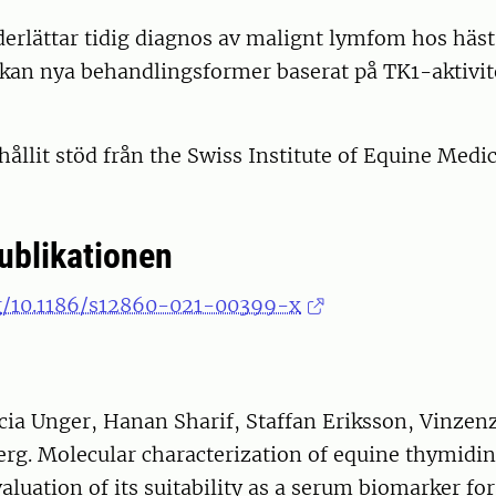
derlättar tidig diagnos av malignt lymfom hos hä
 kan nya behandlingsformer baserat på TK1-aktivit
hållit stöd från the Swiss Institute of Equine Medi
publikationen
rg/10.1186/s12860-021-00399-x
cia Unger, Hanan Sharif, Staffan Eriksson, Vinzen
rg. Molecular characterization of equine thymidin
aluation of its suitability as a serum biomarker fo