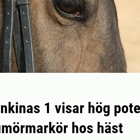
nkinas 1 visar hög pote
umörmarkör hos häst