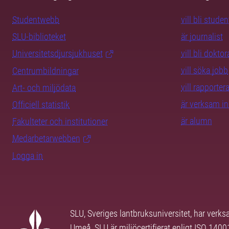
Studentwebb
vill bli studen
SLU-biblioteket
är journalist
Universitetsdjursjukhuset
vill bli dokto
vill söka jobb
Centrumbildningar
vill rapporte
Art- och miljödata
är verksam i
Officiell statistik
är alumn
Fakulteter och institutioner
Medarbetarwebben
Logga in
SLU, Sveriges lantbruksuniversitet, har verk
Umeå. SLU är miljöcertifierat enligt ISO 140