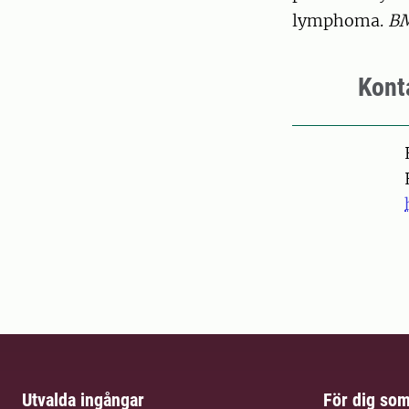
lymphoma.
BM
Kont
Pers
Utvalda ingångar
För dig so