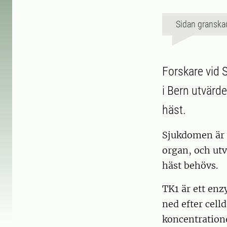
Sidan granska
Forskare vid 
i Bern utvärd
häst.
Sjukdomen är s
organ, och ut
häst behövs.
TK1 är ett enz
ned efter cell
koncentratione