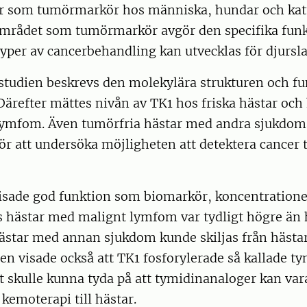
r som tumörmarkör hos människa, hundar och kat
rådet som tumörmarkör avgör den specifika fun
yper av cancerbehandling kan utvecklas för djursla
 studien beskrevs den molekylära strukturen och fu
Därefter mättes nivån av TK1 hos friska hästar och
ymfom. Även tumörfria hästar med andra sjukdom
ör att undersöka möjligheten att detektera cancer 
isade god funktion som biomarkör, koncentratione
 hästar med malignt lymfom var tydligt högre än h
hästar med annan sjukdom kunde skiljas från häst
en visade också att TK1 fosforylerade så kallade t
ket skulle kunna tyda på att tymidinanaloger kan var
 kemoterapi till hästar.