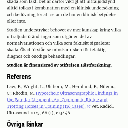
skada som läkt. Det är därför viktigt att ultraljudsfynd
alltid tolkas i kombination med en klinisk undersökning
och bedövning för att se om de har en klinisk betydelse
eller inte.
Studien understryker behovet av mer kunskap kring vilka
ultraljudsförändringar som utgör en del av
normalvariationen och vilka som faktiskt signalerar
skada. Ökad förståelse minskar risken för felaktig
diagnos och onödiga behandlingar.
Studien är finansierad av Stiftelsen Hästforskning.
Referens
Law, E.; Wright, L.; Uhlhorn, M.; Hernlund, E.; Nilemo,
C.; Rhodin, M.
Hypoechoic Ultrasonographic Findings in
the Patellar Ligaments Are Common in Riding and
Trotting Horses in Training (116 Cases).
Vet. Radiol.
Ultrasound 2025, 66 (1), e13446.
Övriga länkar