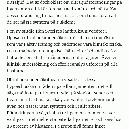
ultraljud. Det är dock oklart om ultraljudsförändringar på
ligamenten alltid är förenat med smärta och hälta. Kan
dessa förändring finnas hos hästar som tränas utan att
de ger några symtom på sjukdom?
I en ny studie från Sveriges lantbruksuniversitet i
Uppsala ultraljudsundersöktes 116 rid- och travhästar
som var i aktiv träning och bedömdes vara kliniskt friska.
Hästarna hade inte uppvisat hälta eller behandlats för
hälta de senaste tre månaderna, enligt ägaren. Även en
klinisk undersökning och rörelseanalys utfördes på alla
hästarna.
Ultraljudsundersökningarna visade att dessa
hypoechoiska områden i patellarligamenten, det vill
säga mörkare partier som tyder på skador i senor och
ligament i hästens knäskål, var vanligt förekommande
även hos hästar utan symtom och i fullt arbete.
Förändringarna sågs i alla tre ligamenten, men de var
vanligast i det mellersta patellarligamentet och sågs hos
20 procent av hästarna. På gruppnivå fanns inget