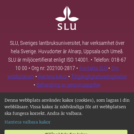
SLU, Sveriges lantbruksuniversitet, har verksamhet över
hela Sverige. Huvudorter är Alnarp, Uppsala och Umeå.
SLU är miljöcertifierat enligt ISO 14001. • Telefon: 018-67
10 00 • Org nr: 202100-2817 •
Kontakta SLU
•
Om
webbplatsen
•
Hantera kakor
•
Tillgänglighetsredogörelse
•
Behandling av personuppgifter
Denna webbplats använder kakor (cookies), som lagras i din
webbläsare. Vissa kakor är nödvändiga för att webbplatsen
ska fungera korrekt. Andra är valbara.
Hantera valbara kakor