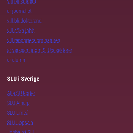
vill bli student
är journalist
vill bli doktorand
vill söka jobb
vill rapportera om naturen
är verksam inom SLU:s sektorer
är alumn
SLU i Sverige
Alla SLU-orter
SLU Alnarp
SLU Umeå
SLU Uppsala
Jobba på SLU