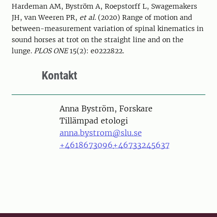
Hardeman AM, Byström A, Roepstorff L, Swagemakers
JH, van Weeren PR,
et al
. (2020) Range of motion and
between-measurement variation of spinal kinematics in
sound horses at trot on the straight line and on the
lunge.
PLOS ONE
15(2): e0222822.
Kontakt
Person
Anna Byström, Forskare
Tillämpad etologi
anna.bystrom@slu.se
+4618673096
+46733245637