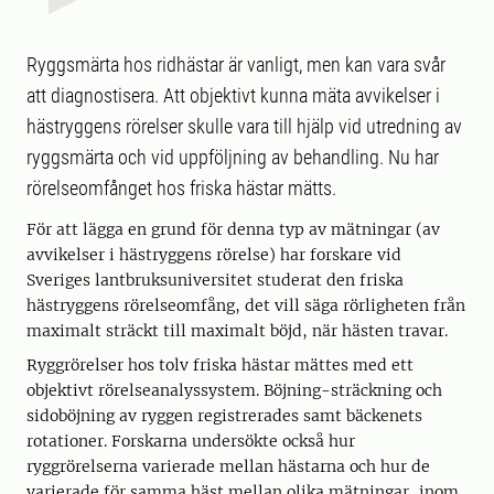
Ryggsmärta hos ridhästar är vanligt, men kan vara svår
att diagnostisera. Att objektivt kunna mäta avvikelser i
hästryggens rörelser skulle vara till hjälp vid utredning av
ryggsmärta och vid uppföljning av behandling. Nu har
rörelseomfånget hos friska hästar mätts.
För att lägga en grund för denna typ av mätningar (av
avvikelser i hästryggens rörelse) har forskare vid
Sveriges lantbruksuniversitet studerat den friska
hästryggens rörelseomfång, det vill säga rörligheten från
maximalt sträckt till maximalt böjd, när hästen travar.
Ryggrörelser hos tolv friska hästar mättes med ett
objektivt rörelseanalyssystem. Böjning-sträckning och
sidoböjning av ryggen registrerades samt bäckenets
rotationer. Forskarna undersökte också hur
ryggrörelserna varierade mellan hästarna och hur de
varierade för samma häst mellan olika mätningar, inom