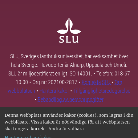
SLU, Sveriges lantbruksuniversitet, har verksamhet över
hela Sverige. Huvudorter är Alnarp, Uppsala och Umeå.
SLU är miljöcertifierat enligt ISO 14001. • Telefon: 018-67
10 00 • Org nr: 202100-2817 •
Kontakta SLU
•
Om
webbplatsen
•
Hantera kakor
•
Tillgänglighetsredogörelse
•
Behandling av personuppgifter
Denna webbplats använder kakor (cookies), som lagras i din
webbläsare. Vissa kakor är nödvändiga för att webbplatsen
ska fungera korrekt. Andra är valbara.
Hantera valbara kakor