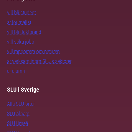
vill bli student
är journalist
vill bli doktorand
vill söka jobb
vill rapportera om naturen
är verksam inom SLU:s sektorer
är alumn
SLU i Sverige
Alla SLU-orter
SLU Alnarp
SLU Umeå