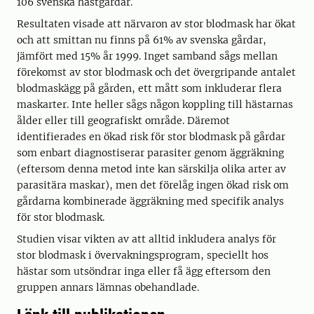
106 svenska hästgårdar.
Resultaten visade att närvaron av stor blodmask har ökat
och att smittan nu finns på 61% av svenska gårdar,
jämfört med 15% år 1999. Inget samband sågs mellan
förekomst av stor blodmask och det övergripande antalet
blodmaskägg på gården, ett mått som inkluderar flera
maskarter. Inte heller sågs någon koppling till hästarnas
ålder eller till geografiskt område. Däremot
identifierades en ökad risk för stor blodmask på gårdar
som enbart diagnostiserar parasiter genom äggräkning
(eftersom denna metod inte kan särskilja olika arter av
parasitära maskar), men det förelåg ingen ökad risk om
gårdarna kombinerade äggräkning med specifik analys
för stor blodmask.
Studien visar vikten av att alltid inkludera analys för
stor blodmask i övervakningsprogram, speciellt hos
hästar som utsöndrar inga eller få ägg eftersom den
gruppen annars lämnas obehandlade.