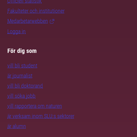
Officiell statistik
Fakulteter och institutioner
Medarbetarwebben
Logga in
För dig som
vill bli student
är journalist
vill bli doktorand
vill söka jobb
vill rapportera om naturen
är verksam inom SLU:s sektorer
är alumn