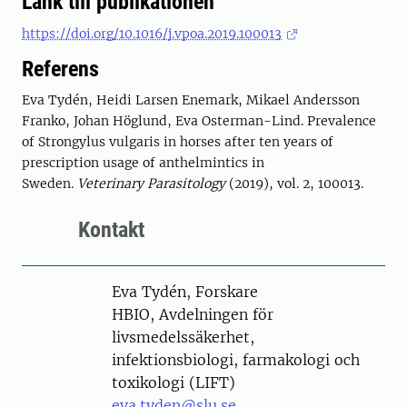
Länk till publikationen
https://doi.org/10.1016/j.vpoa.2019.100013
Referens
Eva Tydén, Heidi Larsen Enemark, Mikael Andersson
Franko, Johan Höglund, Eva Osterman-Lind. Prevalence
of Strongylus vulgaris in horses after ten years of
prescription usage of anthelmintics in
Sweden.
Veterinary Parasitology
(2019), vol. 2, 100013.
Kontakt
Person
Eva Tydén, Forskare
HBIO, Avdelningen för
livsmedelssäkerhet,
infektionsbiologi, farmakologi och
toxikologi (LIFT)
eva.tyden@slu.se