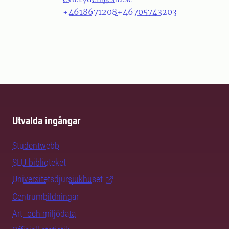
+4618671208
+46705743203
Utvalda ingångar
Studentwebb
SLU-biblioteket
Universitetsdjursjukhuset
Centrumbildningar
Art- och miljödata