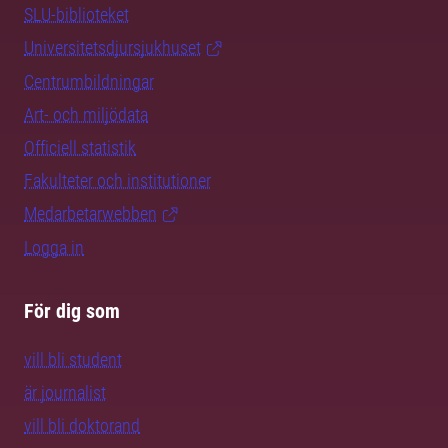
SLU-biblioteket
Universitetsdjursjukhuset
Centrumbildningar
Art- och miljödata
Officiell statistik
Fakulteter och institutioner
Medarbetarwebben
Logga in
För dig som
vill bli student
är journalist
vill bli doktorand