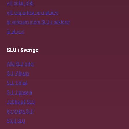
vill söka jobb
vill rapportera om naturen
är verksam inom SLU:s sektorer
är alumn
SLU i Sverige
Alla SLU-orter
SLU Alnarp
SLU Umeå
SLU Uppsala
Jobba på SLU
Kontakta SLU
Stöd SLU