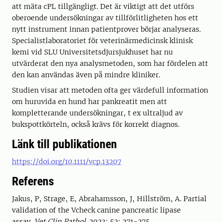
att mäta cPL tillgängligt. Det är viktigt att det utförs
oberoende undersökningar av tillförlitligheten hos ett
nytt instrument innan patientprover börjar analyseras.
Specialistlaboratoriet för veterinärmedicinsk klinisk
kemi vid SLU Universitetsdjursjukhuset har nu
utvärderat den nya analysmetoden, som har fördelen att
den kan användas även på mindre kliniker.
Studien visar att metoden ofta ger värdefull information
om huruvida en hund har pankreatit men att
kompletterande undersökningar, t ex ultraljud av
bukspottkörteln, också krävs för korrekt diagnos.
Länk till publikationen
https://doi.org/10.1111/vcp.13207
Referens
Jakus, P
,
Strage, E
,
Abrahamsson, J
,
Hillström, A
.
Partial
validation of the Vcheck canine pancreatic lipase
assay
.
Vet Clin Pathol
.
2023
;
52
:
271
-
275
.