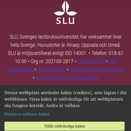
SLU, Sveriges lantbruksuniversitet, har verksamhet över
hela Sverige. Huvudorter är Alnarp, Uppsala och Umeå.
SLU är miljöcertifierat enligt ISO 14001. • Telefon: 018-67
10 00 • Org nr: 202100-2817 •
Kontakta SLU
•
Om
webbplatsen
•
Hantera kakor
•
Tillgänglighetsredogörelse
•
Behandling av personuppgifter
Denna webbplats använder kakor (cookies), som lagras i din
webbläsare. Vissa kakor är nödvändiga för att webbplatsen
ska fungera korrekt. Andra är valbara.
Hantera valbara kakor
Tillåt nödvändiga kakor