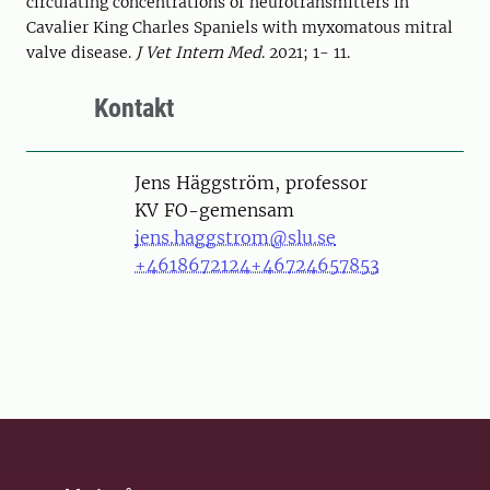
circulating concentrations of neurotransmitters in
Cavalier King Charles Spaniels with myxomatous mitral
valve disease
.
J Vet Intern Med
.
2021
;
1
-
11
.
Kontakt
Person
Jens Häggström, professor
KV FO-gemensam
jens.haggstrom@slu.se
+4618672124
+46724657853