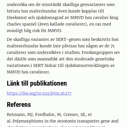
undersöka om de misstänkt skadliga genvarianter som
hittats hos malterhundar även kunde kopplas till
förekomst och sjukdomsgrad av MMVD hos cavalier king
charles spaniel (även kallade cavalierer), en ras med
ovanligt hög risk för MMVD.
De skadliga varianter av SERT-genen som beskrivits hos
malteserhundar kunde inte påvisas hos någon av de 71
cavalierer som undersöktes i studien. Forskargruppen ser
det därför som osannolikt att den studerade genetiska
variationen i SERT bidrar till sjukdomsutvecklingen av
MMVD hos cavalierer.
Länk till publikationen
https://doi.org/10.1111/jvim.16277
Referens
Reimann, MJ
,
Fredholm, M
,
Cremer, SE
, et
al.
Polymorphisms in the serotonin transporter gene and