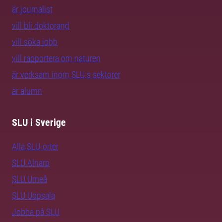
är journalist
vill bli doktorand
vill söka jobb
vill rapportera om naturen
är verksam inom SLU:s sektorer
är alumn
SLU i Sverige
Alla SLU-orter
SLU Alnarp
SLU Umeå
SLU Uppsala
Jobba på SLU