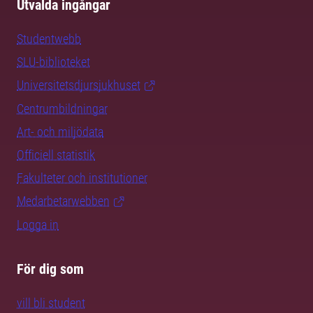
Utvalda ingångar
Studentwebb
SLU-biblioteket
Universitetsdjursjukhuset
Centrumbildningar
Art- och miljödata
Officiell statistik
Fakulteter och institutioner
Medarbetarwebben
Logga in
För dig som
vill bli student