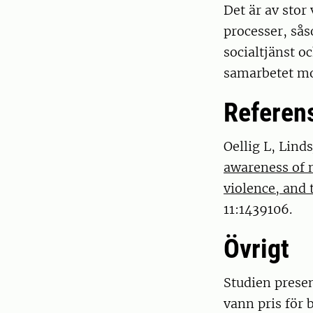
Det är av stor 
processer, sås
socialtjänst o
samarbetet mo
Referen
Oellig L, Lind
awareness of 
violence, and t
11:1439106.
Övrigt
Studien prese
vann pris för 