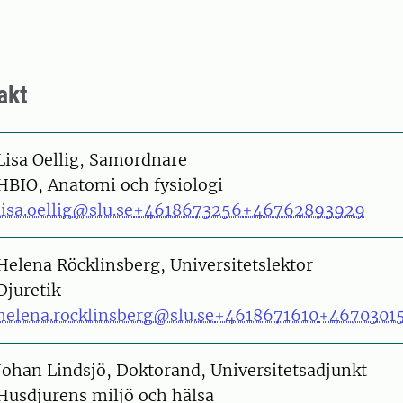
akt
on
Lisa Oellig, Samordnare
HBIO, Anatomi och fysiologi
lisa.oellig@slu.se
+4618673256
+46762893929
on
Helena Röcklinsberg, Universitetslektor
Djuretik
helena.rocklinsberg@slu.se
+4618671610
+4670301
on
Johan Lindsjö, Doktorand, Universitetsadjunkt
Husdjurens miljö och hälsa