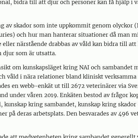
al, bidra till att djur och personer kan få hjälp i 
ng av skador som inte uppkommit genom olyckor (
uries) och hur man hanterar situationer då man mi
 eller närstående drabbas av våld kan bidra till att
djur som är utsatta.
insikt om kunskapsläget kring NAI och sambandet m
h våld i nära relationer bland kliniskt verksamma 
ades en webb-enkät ut till 2672 veterinärer via Sve
nd under våren 2019. Enkäten bestod av frågor kop
ll, kunskap kring sambandet, kunskap kring skador
ner på deras arbetsplats. Den besvarades av 496 ve
sade att medvetenheten kring sambandet generellt