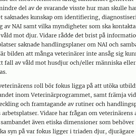
mindre del av de svarande visste hur man skulle h
et saknades kunskap om identifiering, diagnostiser
 av NAI samt vilka myndigheter som ska kontakta
åld mot djur. Vidare rådde det brist på informati
latser saknade handlingsplaner om NAI och samb
r bilden att många veterinärer inte ansåg sig ku
ett fall av våld mot husdjur och/eller människa elle
as.
 veterinärens roll bör fokus ligga på att utöka utbi
ndet inom Veterinärprogrammet, samt främja vid
ckling och framtagande av rutiner och handlings
 arbetsplatser. Vidare har frågan om veterinärens 
sambandet även etiska dimensioner som behöver ly
lika syn på var fokus ligger i triaden djur, djurägare