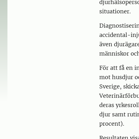
djurhälsoperson
situationer.
Diagnostiseri
accidental-inj
även djurägare
människor och 
För att få en 
mot husdjur oc
Sverige, skick
Veterinärförbu
deras yrkesro
djur samt ruti
procent).
Resultaten vi