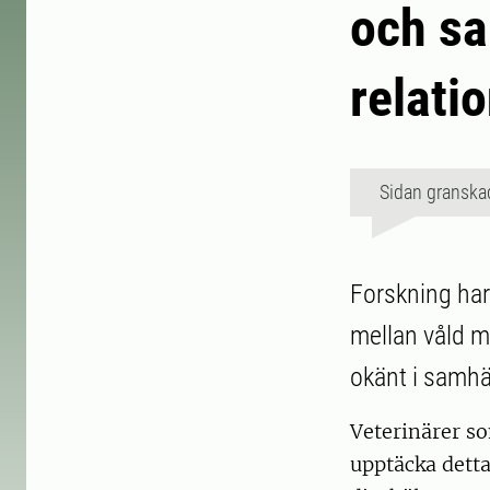
och sa
relati
Sidan granska
Forskning har
mellan våld mo
okänt i samhäl
Veterinärer so
upptäcka dett