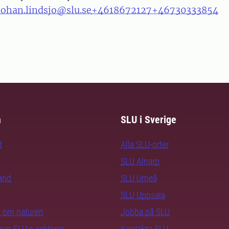
johan.lindsjo@slu.se
+4618672127
+46730333854
m
SLU i Sverige
t
Alla SLU-orter
SLU Alnarp
rand
SLU Umeå
SLU Uppsala
ra om naturen
Jobba på SLU
nom SLU:s sektorer
Kontakta SLU