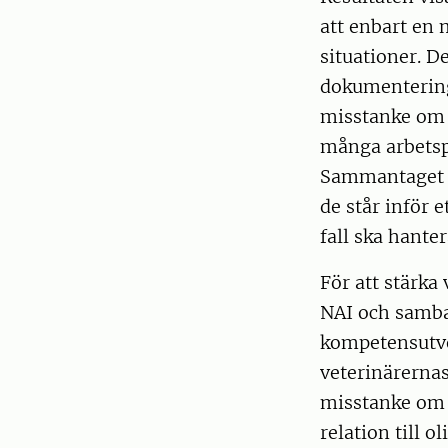
att enbart en 
situationer. D
dokumentering
misstanke om v
många arbetsp
Sammantaget ä
de står inför 
fall ska hanter
För att stärka
NAI och samba
kompetensutve
veterinärernas
misstanke om 
relation till o