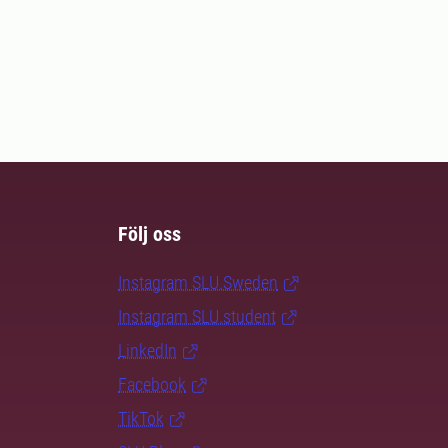
Följ oss
Instagram SLU.Sweden
Instagram SLU.student
LinkedIn
Facebook
TikTok