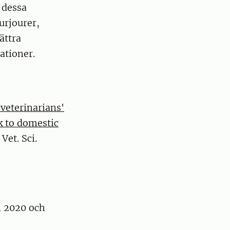
i dessa
urjourer,
ättra
ationer.
veterinarians'
k to domestic
Vet. Sci.
n 2020 och