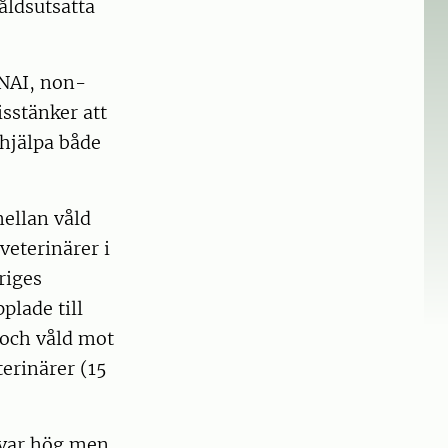
våldsutsatta
NAI, non-
sstänker att
 hjälpa både
ellan våld
veterinärer i
riges
plade till
 och våld mot
terinärer (15
 var hög men