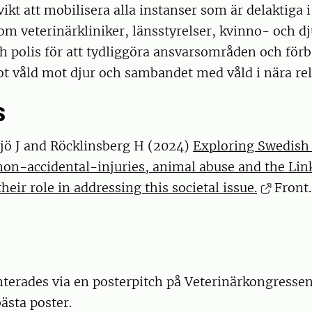
vikt att mobilisera alla instanser som är delaktiga 
om veterinärkliniker, länsstyrelser, kvinno- och dj
ch polis för att tydliggöra ansvarsområden och förb
t våld mot djur och sambandet med våld i nära rel
s
sjö J and Röcklinsberg H (2024)
Exploring Swedish 
non-accidental-injuries, animal abuse and the Lin
heir role in addressing this societal issue.
Front. 
nterades via en posterpitch på Veterinärkongresse
bästa poster.