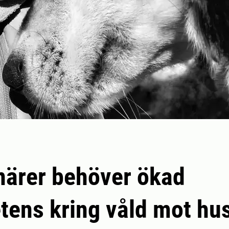
närer behöver ökad
ens kring våld mot hu