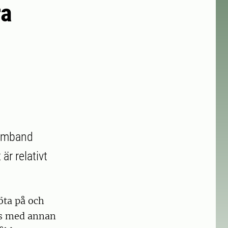
ra
samband
är relativt
öta på och
ns med annan