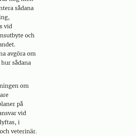
antera sådana
ing,
s vid
onsutbyte och
andet.
nna avgöra om
r hur sådana
ldningen om
are
planer på
ansvar vid
ftas, i
 och veterinär.