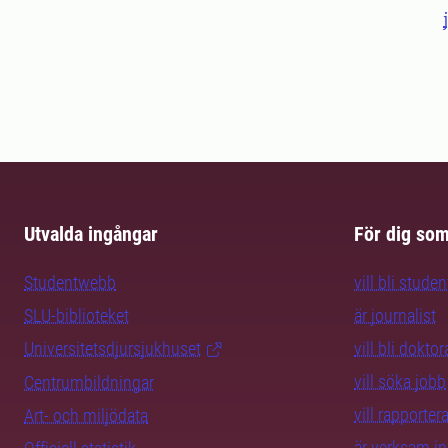
Utvalda ingångar
För dig so
Studentwebb
vill bli studen
SLU-biblioteket
är journalist
Universitetsdjursjukhuset
vill bli dokto
vill söka jobb
Centrumbildningar
vill rapporte
Art- och miljödata
är verksam i