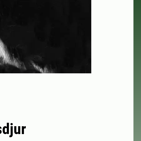
sdjur