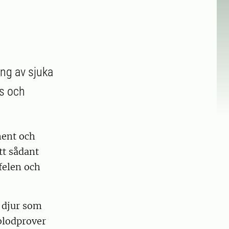
ing av sjuka
os och
ment och
tt sådant
felen och
n djur som
blodprover