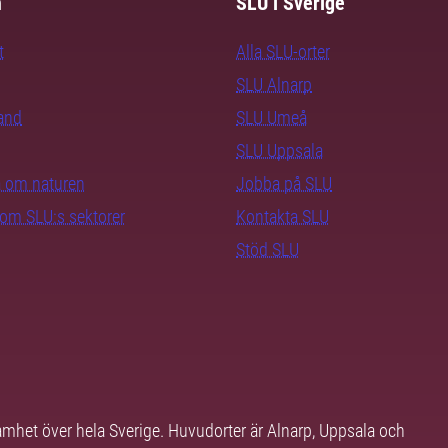
m
SLU i Sverige
t
Alla SLU-orter
SLU Alnarp
rand
SLU Umeå
SLU Uppsala
ra om naturen
Jobba på SLU
nom SLU:s sektorer
Kontakta SLU
Stöd SLU
samhet över hela Sverige. Huvudorter är Alnarp, Uppsala och