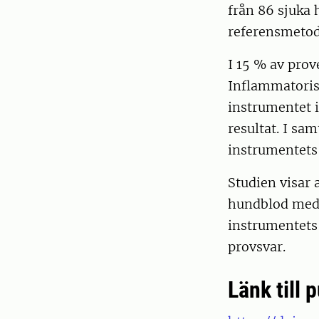
från 86 sjuka
referensmetod
I 15 % av prov
Inflammatorisk
instrumentet i
resultat. I sa
instrumentets 
Studien visar 
hundblod med P
instrumentets 
provsvar.
Länk till 