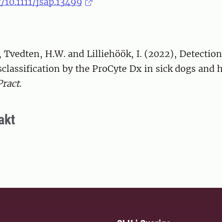
g/10.1111/jsap.13499
, Tvedten, H.W. and Lilliehöök, I. (2022), Detection
classification by the ProCyte Dx in sick dogs and h
Pract
.
akt