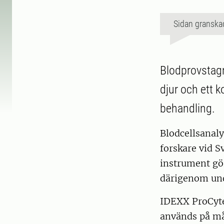
Sidan granska
Blodprovstagni
djur och ett k
behandling.
Blodcellsanal
forskare vid S
instrument gör
därigenom und
IDEXX ProCyte 
används på mån