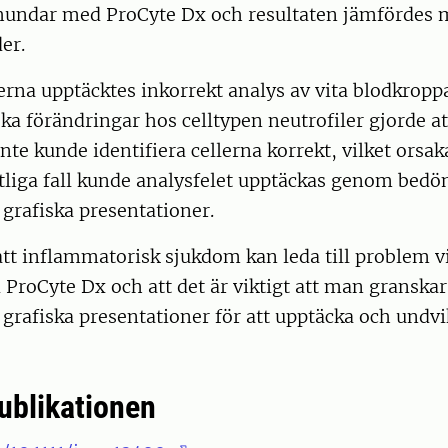
 hundar med ProCyte Dx och resultaten jämfördes 
er.
erna upptäcktes inkorrekt analys av vita blodkroppa
a förändringar hos celltypen neutrofiler gjorde at
nte kunde identifiera cellerna korrekt, vilket orsa
mtliga fall kunde analysfelet upptäckas genom bed
grafiska presentationer.
att inflammatorisk sjukdom kan leda till problem v
roCyte Dx och att det är viktigt att man granskar
grafiska presentationer för att upptäcka och undvi
publikationen