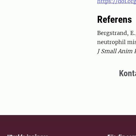
https://doi.or
Referens
Bergstrand, E.
neutrophil mis
J Small Anim 
Kont