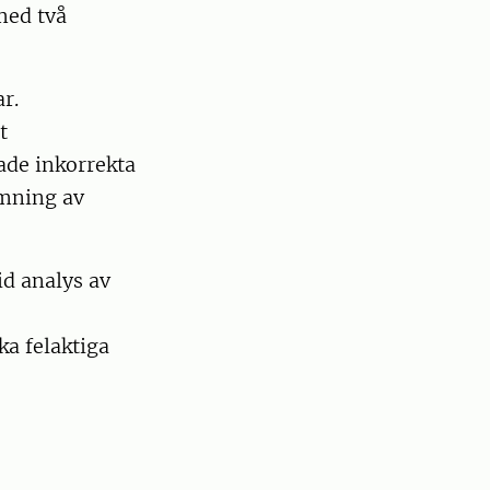
med två
r.
t
kade inkorrekta
ömning av
id analys av
ka felaktiga