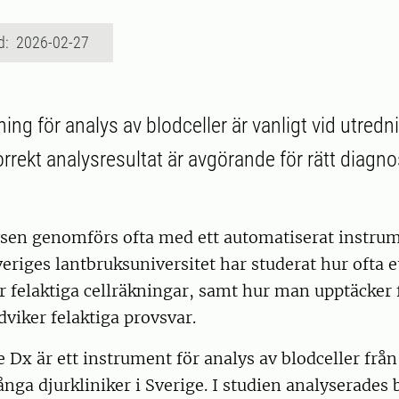
d: 2026-02-27
ng för analys av blodceller är vanligt vid utredn
orrekt analysresultat är avgörande för rätt diagn
ysen genomförs ofta med ett automatiserat instru
veriges lantbruksuniversitet har studerat hur ofta e
 felaktiga cellräkningar, samt hur man upptäcker 
viker felaktiga provsvar.
Dx är ett instrument för analys av blodceller frå
ga djurkliniker i Sverige. I studien analyserades 