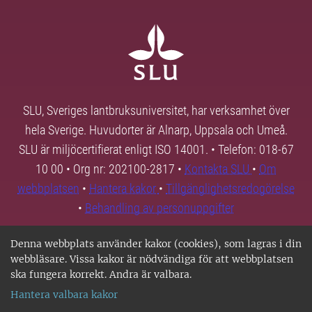
SLU, Sveriges lantbruksuniversitet, har verksamhet över
hela Sverige. Huvudorter är Alnarp, Uppsala och Umeå.
SLU är miljöcertifierat enligt ISO 14001. • Telefon: 018-67
10 00 • Org nr: 202100-2817 •
Kontakta SLU
•
Om
webbplatsen
•
Hantera kakor
•
Tillgänglighetsredogörelse
•
Behandling av personuppgifter
Denna webbplats använder kakor (cookies), som lagras i din
webbläsare. Vissa kakor är nödvändiga för att webbplatsen
ska fungera korrekt. Andra är valbara.
Hantera valbara kakor