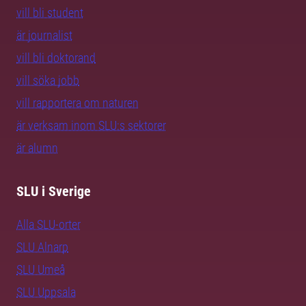
vill bli student
är journalist
vill bli doktorand
vill söka jobb
vill rapportera om naturen
är verksam inom SLU:s sektorer
är alumn
SLU i Sverige
Alla SLU-orter
SLU Alnarp
SLU Umeå
SLU Uppsala