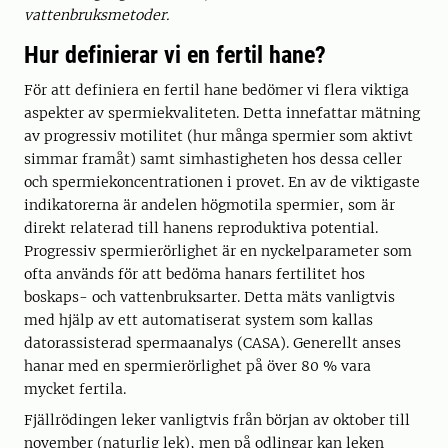
vattenbruksmetoder.
Hur definierar vi en fertil hane?
För att definiera en fertil hane bedömer vi flera viktiga
aspekter av spermiekvaliteten. Detta innefattar mätning
av progressiv motilitet (hur många spermier som aktivt
simmar framåt) samt simhastigheten hos dessa celler
och spermiekoncentrationen i provet. En av de viktigaste
indikatorerna är andelen högmotila spermier, som är
direkt relaterad till hanens reproduktiva potential.
Progressiv spermierörlighet är en nyckelparameter som
ofta används för att bedöma hanars fertilitet hos
boskaps- och vattenbruksarter. Detta mäts vanligtvis
med hjälp av ett automatiserat system som kallas
datorassisterad spermaanalys (CASA). Generellt anses
hanar med en spermierörlighet på över 80 % vara
mycket fertila.
Fjällrödingen leker vanligtvis från början av oktober till
november (naturlig lek), men på odlingar kan leken