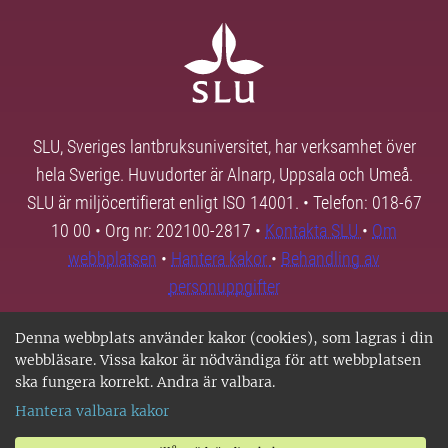
SLU, Sveriges lantbruksuniversitet, har verksamhet över
hela Sverige. Huvudorter är Alnarp, Uppsala och Umeå.
SLU är miljöcertifierat enligt ISO 14001. • Telefon: 018-67
10 00 • Org nr: 202100-2817 •
Kontakta SLU
•
Om
webbplatsen
•
Hantera kakor
•
Behandling av
personuppgifter
Denna webbplats använder kakor (cookies), som lagras i din
webbläsare. Vissa kakor är nödvändiga för att webbplatsen
ska fungera korrekt. Andra är valbara.
Hantera valbara kakor