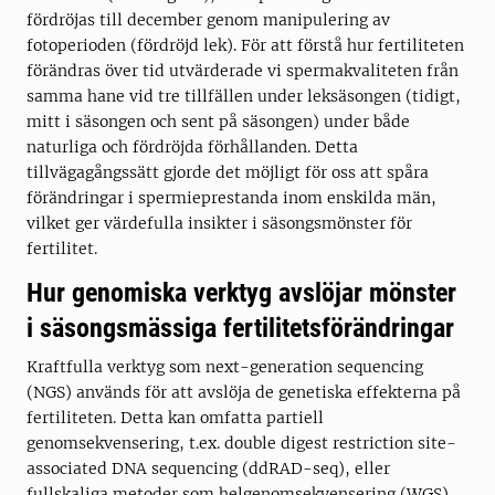
fördröjas till december genom manipulering av
fotoperioden (fördröjd lek). För att förstå hur fertiliteten
förändras över tid utvärderade vi spermakvaliteten från
samma hane vid tre tillfällen under leksäsongen (tidigt,
mitt i säsongen och sent på säsongen) under både
naturliga och fördröjda förhållanden. Detta
tillvägagångssätt gjorde det möjligt för oss att spåra
förändringar i spermieprestanda inom enskilda män,
vilket ger värdefulla insikter i säsongsmönster för
fertilitet.
Hur genomiska verktyg avslöjar mönster
i säsongsmässiga fertilitetsförändringar
Kraftfulla verktyg som next-generation sequencing
(NGS) används för att avslöja de genetiska effekterna på
fertiliteten. Detta kan omfatta partiell
genomsekvensering, t.ex. double digest restriction site-
associated DNA sequencing (ddRAD-seq), eller
fullskaliga metoder som helgenomsekvensering (WGS).