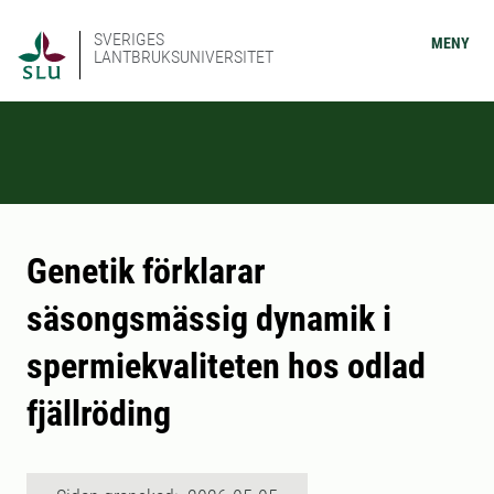
SVERIGES
MENY
LANTBRUKSUNIVERSITET
Genetik förklarar
säsongsmässig dynamik i
spermiekvaliteten hos odlad
fjällröding