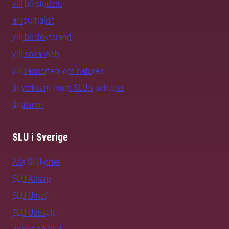
vill bli student
är journalist
vill bli doktorand
vill söka jobb
vill rapportera om naturen
är verksam inom SLU:s sektorer
är alumn
SLU i Sverige
Alla SLU-orter
SLU Alnarp
SLU Umeå
SLU Uppsala