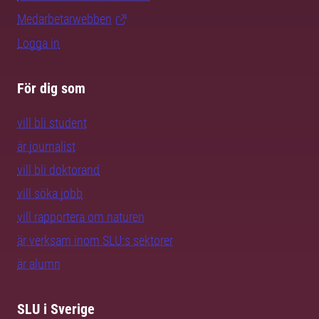
Medarbetarwebben
Logga in
För dig som
vill bli student
är journalist
vill bli doktorand
vill söka jobb
vill rapportera om naturen
är verksam inom SLU:s sektorer
är alumn
SLU i Sverige