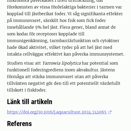
mikrobiota påverkades i liten utsträckning, där
förekomsten av vissa fördelaktiga bakterier i tarmen var
kopplad till jästberikat foder. Vi såg signifikanta effekter
på immunsvaret, särskilt hos fisk som fick foder
innehållande 5% hel jäst. Flera gener, bland annat de
som kodar för receptorer kopplade till
immunigenkänning, tarmbarriärfunktion och cytokiner
hade ökad aktivitet, vilket tyder på att hel jäst med
intakta cellväggar effektivt kan påverka immunsystemet.
Studien visar att
Yarrowia lipolytica
har potential som
funktionell foderingrediens inom akvakultur. Jästens
förmåga att stärka immunsvaret utan att påverka
tillväxten negativt gör den till ett potentiellt värdefullt
tillskott i fiskfoder.
Länk till artikeln
https://doi.org/10.1016/j.aquaculture.2024.741065
Referens