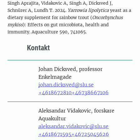
Singh Aprajita, Vidakovic A, Singh A, Dicksved J,
Schnürer A, Lundh T. 2024.
Yarrowia lipolytica
yeast as a
dietary supplement for rainbow trout (
Oncorhynchus
mykiss
): Effects on gut microbiota, health and
immunity. Aquaculture 590, 741065.
Kontakt
Person
Johan Dicksved, professor
Enkelmagade
johan.dicksved@slu.se
+4618672810
+46738667106
Person
Aleksandar Vidakovic, forskare
Aquakultur
aleksandar.vidakovic@slu.se
+4618671595
+46725045626