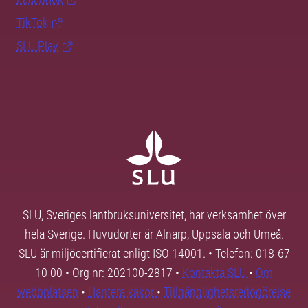
TikTok
SLU Play
SLU, Sveriges lantbruksuniversitet, har verksamhet över
hela Sverige. Huvudorter är Alnarp, Uppsala och Umeå.
SLU är miljöcertifierat enligt ISO 14001. • Telefon: 018-67
10 00 • Org nr: 202100-2817 •
Kontakta SLU
•
Om
webbplatsen
•
Hantera kakor
•
Tillgänglighetsredogörelse