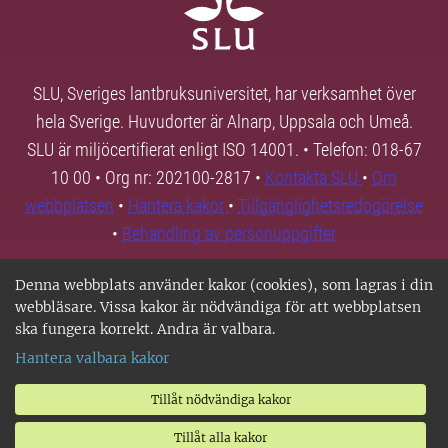
SLU, Sveriges lantbruksuniversitet, har verksamhet över
hela Sverige. Huvudorter är Alnarp, Uppsala och Umeå.
SLU är miljöcertifierat enligt ISO 14001. • Telefon: 018-67
10 00 • Org nr: 202100-2817 •
Kontakta SLU
•
Om
webbplatsen
•
Hantera kakor
•
Tillgänglighetsredogörelse
•
Behandling av personuppgifter
Denna webbplats använder kakor (cookies), som lagras i din
webbläsare. Vissa kakor är nödvändiga för att webbplatsen
ska fungera korrekt. Andra är valbara.
Hantera valbara kakor
Tillåt nödvändiga kakor
Tillåt alla kakor