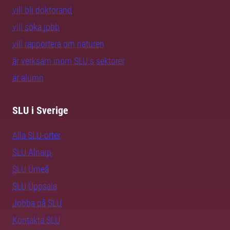
vill bli doktorand
vill söka jobb
vill rapportera om naturen
är verksam inom SLU:s sektorer
är alumn
SLU i Sverige
Alla SLU-orter
SLU Alnarp
SLU Umeå
SLU Uppsala
Jobba på SLU
Kontakta SLU