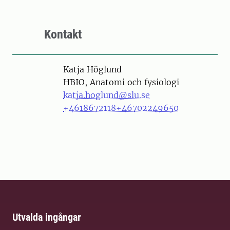
Kontakt
Person
Katja Höglund
HBIO, Anatomi och fysiologi
katja.hoglund@slu.se
+4618672118
+46702249650
Utvalda ingångar