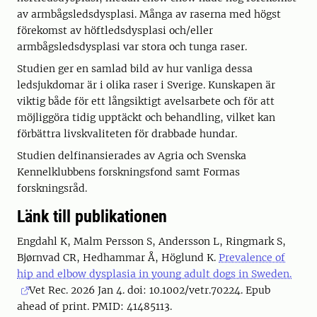
av armbågsledsdysplasi. Många av raserna med högst
förekomst av höftledsdysplasi och/eller
armbågsledsdysplasi var stora och tunga raser.
Studien ger en samlad bild av hur vanliga dessa
ledsjukdomar är i olika raser i Sverige. Kunskapen är
viktig både för ett långsiktigt avelsarbete och för att
möjliggöra tidig upptäckt och behandling, vilket kan
förbättra livskvaliteten för drabbade hundar.
Studien delfinansierades av Agria och Svenska
Kennelklubbens forskningsfond samt Formas
forskningsråd.
Länk till publikationen
Engdahl K, Malm Persson S, Andersson L, Ringmark S,
Bjørnvad CR, Hedhammar Å, Höglund K.
Prevalence of
hip and elbow dysplasia in young adult dogs in Sweden.
Vet Rec. 2026 Jan 4. doi: 10.1002/vetr.70224. Epub
ahead of print. PMID: 41485113.