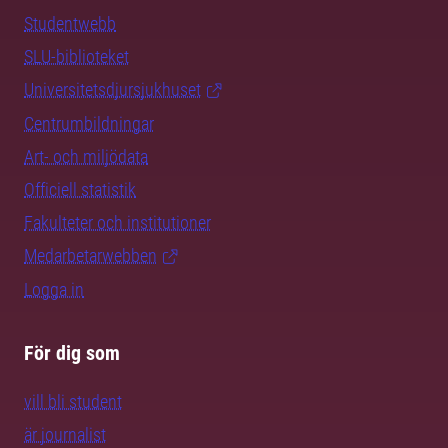
Studentwebb
SLU-biblioteket
Universitetsdjursjukhuset
Centrumbildningar
Art- och miljödata
Officiell statistik
Fakulteter och institutioner
Medarbetarwebben
Logga in
För dig som
vill bli student
är journalist