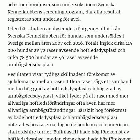
och stora hundraser som undersöks inom Svenska
Kennelklubbens screeningprogram, där alla resultat
registreras som underlag för avel.
I den här studien analyserades röntgenresultat från
Svenska Kennelklubben för hundar som undersöktes i
Sverige mellan åren 2007 och 2016. Totalt ingick cirka 115
000 hundar av 72 raser avseende höftledsdysplasi och
cirka 78 500 hundar av 46 raser avseende
armbågsledsdysplasi.
Resultaten visar tydliga skillnader i förekomst av
sjukdomarna mellan raser. I flera raser sågs ett samband
mellan hög grad av höftledsdysplasi och hög grad av
armbågsledsdysplasi, vilket tyder på att raser med mer
allvarliga höftledsförändringar ofta även har mer
allvarliga armbågsförändringar. Särskilt hög förekomst
av både höftledsdysplasi och armbågsledsdysplasi
noterades hos raserna dogue de bordeaux och american
staffordshire terrier. Bullmastiff hade hög förekomst av
höftledsdysplasi, medan chow chow hade hög förekomst