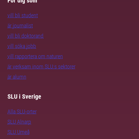
För dig som
vill bli student
är journalist
vill bli doktorand
vill söka jobb
vill rapportera om naturen
är verksam inom SLU:s sektorer
är alumn
SLU i Sverige
Alla SLU-orter
SLU Alnarp
SLU Umeå