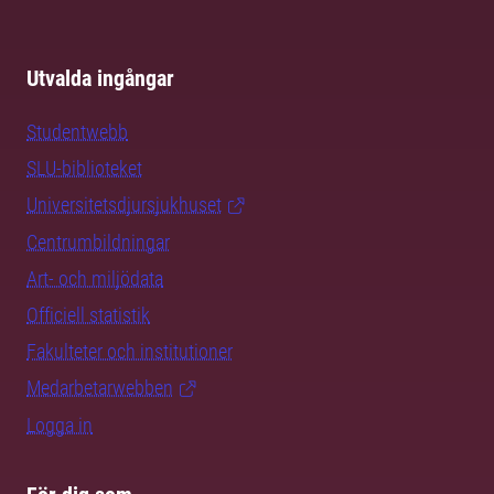
Utvalda ingångar
Studentwebb
SLU-biblioteket
Universitetsdjursjukhuset
Centrumbildningar
Art- och miljödata
Officiell statistik
Fakulteter och institutioner
Medarbetarwebben
Logga in