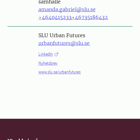
samhälle
amanda.gabriel@slu.se
+4640415233
+46735186432
SLU Urban Futures
urbanfutures@slu.se
LinkedIn
Nyhetsbrev
www.slu.se/urbanfutures