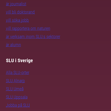
är journalist
vill bli doktorand
vill söka jobb
vill rapportera om naturen
är verksam inom SLU:s sektorer
är alumn
SLU i Sverige
Alla SLU-orter
SLU Alnarp
SLU Umeå
SLU Uppsala
Jobba på SLU