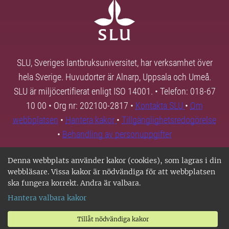
SLU, Sveriges lantbruksuniversitet, har verksamhet över
hela Sverige. Huvudorter är Alnarp, Uppsala och Umeå.
SLU är miljöcertifierat enligt ISO 14001. • Telefon: 018-67
10 00 • Org nr: 202100-2817 •
Kontakta SLU
•
Om
webbplatsen
•
Hantera kakor
•
Tillgänglighetsredogörelse
•
Behandling av personuppgifter
Denna webbplats använder kakor (cookies), som lagras i din
webbläsare. Vissa kakor är nödvändiga för att webbplatsen
ska fungera korrekt. Andra är valbara.
Hantera valbara kakor
Tillåt nödvändiga kakor