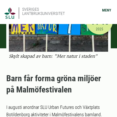
SVERIGES
MENY
LANTBRUKSUNIVERSITET
AUGUSTI
14-15
2025-08-14
2025
Skylt skapad av barn: "Mer natur i staden"
Barn får forma gröna miljöer
på Malmöfestivalen
I augusti anordnar SLU Urban Futures och Växtplats
Botildenborg aktiviteter i Malmöfestivalens barnland.