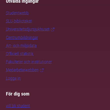
Utvalda ingångar
Studentwebb
SLU-biblioteket
Universitetsdjursjukhuset
Centrumbildningar
Art- och miljödata
Officiell statistik
Fakulteter och institutioner
Medarbetarwebben
Logga in
För dig som
vill bli student