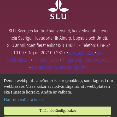
SLU, Sveriges lantbruksuniversitet, har verksamhet över
hela Sverige. Huvudorter är Alnarp, Uppsala och Umeå.
SLU är miljöcertifierat enligt ISO 14001. • Telefon: 018-67
10 00 • Org nr: 202100-2817 •
Kontakta SLU
•
Om
webbplatsen
•
Hantera kakor
•
Tillgänglighetsredogörelse
•
Behandling av personuppgifter
Denna webbplats använder kakor (cookies), som lagras i din
webbläsare. Vissa kakor är nödvändiga för att webbplatsen
ska fungera korrekt. Andra är valbara.
Hantera valbara kakor
Tillåt nödvändiga kakor