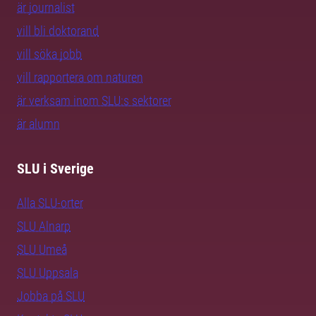
är journalist
vill bli doktorand
vill söka jobb
vill rapportera om naturen
är verksam inom SLU:s sektorer
är alumn
SLU i Sverige
Alla SLU-orter
SLU Alnarp
SLU Umeå
SLU Uppsala
Jobba på SLU