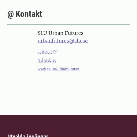
@ Kontakt
SLU Urban Futures
urbanfutures@slu.se
LinkedIn
Nyhetsbrev
www.slu.se/urbanfutures
Utvalda ingångar