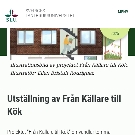
SVERIGES
MENY
LANTBRUKSUNIVERSITET
SEP-OKT
6-19
2025-09-06
2025
Illustrationsbild av projektet Från Källare till Kök.
Illustratör: Ellen Bristulf Rodriguez
Utställning av Från Källare till
Kök
Projektet "Från Källare till Kök" omvandlar tomma