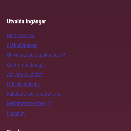
Utvalda ingångar
Studentwebb
SLU-biblioteket
Universitetsdjursjukhuset
Centrumbildningar
Art- och miljödata
Officiell statistik
Fakulteter och institutioner
Medarbetarwebben
Logga in