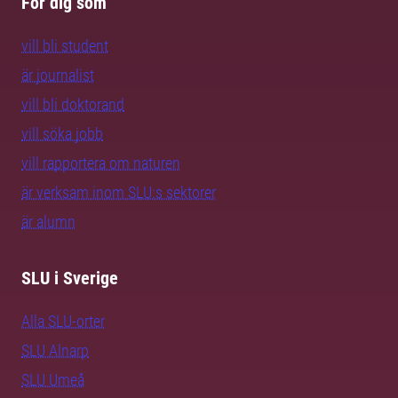
För dig som
vill bli student
är journalist
vill bli doktorand
vill söka jobb
vill rapportera om naturen
är verksam inom SLU:s sektorer
är alumn
SLU i Sverige
Alla SLU-orter
SLU Alnarp
SLU Umeå