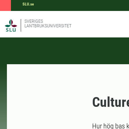
SLU.se
SVERIGES
LANTBRUKSUNIVERSITET
Cultu
Hur hög bas k