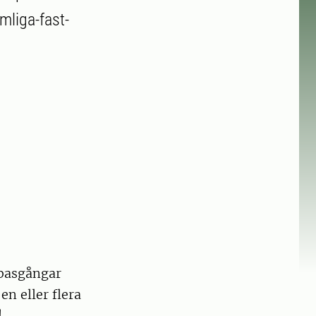
emliga-fast-
 basgångar
n eller flera
!