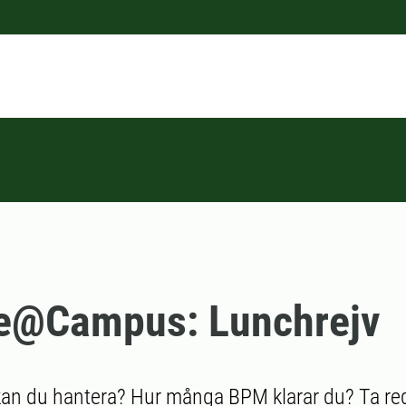
re@Campus: Lunchrejv
an du hantera? Hur många BPM klarar du? Ta red