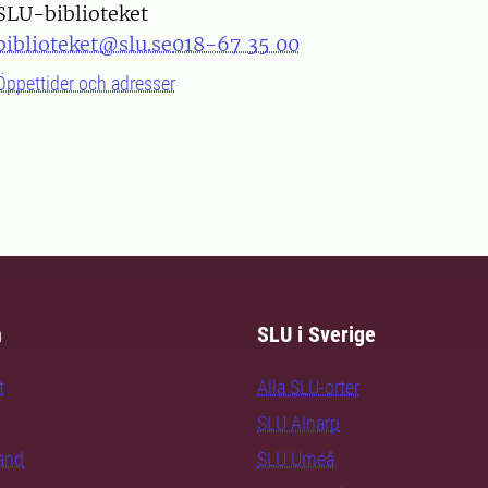
SLU-biblioteket
biblioteket@slu.se
018-67 35 00
Öppettider och adresser
m
SLU i Sverige
t
Alla SLU-orter
SLU Alnarp
rand
SLU Umeå