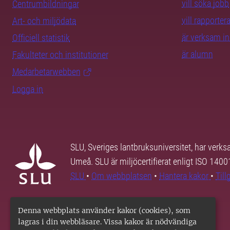
vill söka jobb
Centrumbildningar
vill rapporte
Art- och miljödata
är verksam i
Officiell statistik
är alumn
Fakulteter och institutioner
Medarbetarwebben
Logga in
SLU, Sveriges lantbruksuniversitet, har verk
Umeå. SLU är miljöcertifierat enligt ISO 140
SLU
•
Om webbplatsen
•
Hantera kakor
•
Til
Denna webbplats använder kakor (cookies), som
lagras i din webbläsare. Vissa kakor är nödvändiga