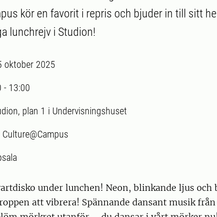
 kör en favorit i repris och bjuder in till sitt h
a lunchrejv i Studion!
5 oktober 2025
0
-
13:00
udion, plan 1 i Undervisningshuset
:
Culture@Campus
sala
vartdisko under lunchen! Neon, blinkande ljus och
roppen att vibrera! Spännande dansant musik från e
Glöm mörkret utanför – du dansar i vårt mörker nu