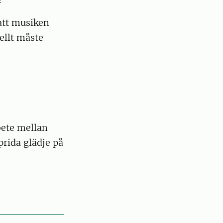
att musiken
ellt måste
ete mellan
prida glädje på