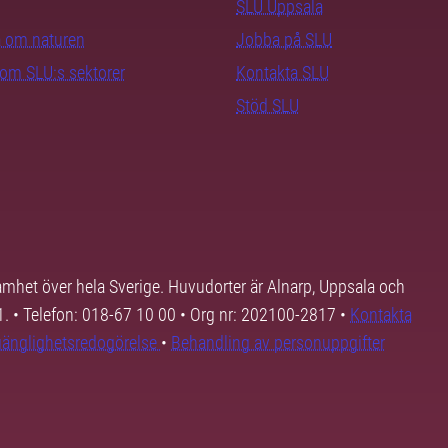
SLU Uppsala
ra om naturen
Jobba på SLU
nom SLU:s sektorer
Kontakta SLU
Stöd SLU
samhet över hela Sverige. Huvudorter är Alnarp, Uppsala och
01. • Telefon: 018-67 10 00 • Org nr: 202100-2817 •
Kontakta
lgänglighetsredogörelse
•
Behandling av personuppgifter