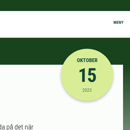
MENY
OKTOBER
15
2025-10-15 12:10:00
til
2025
a på det när