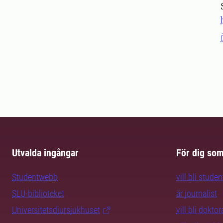
Utvalda ingångar
För dig so
Studentwebb
vill bli studen
SLU-biblioteket
är journalist
Universitetsdjursjukhuset
vill bli dokto