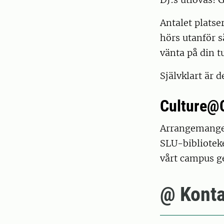
Antalet platse
hörs utanför s
vänta på din t
Självklart är d
Culture@
Arrangemanget
SLU-biblioteke
vårt campus g
@ Konta