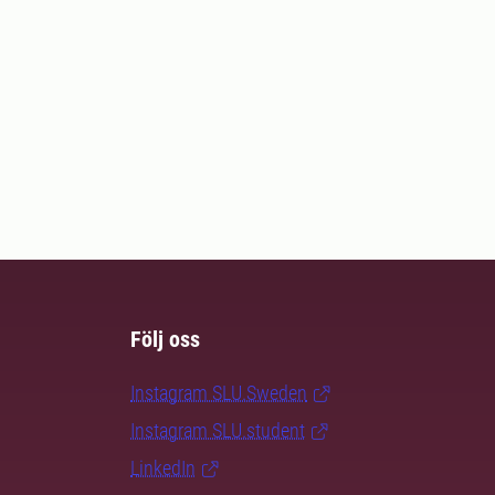
Följ oss
Instagram SLU.Sweden
Instagram SLU.student
LinkedIn