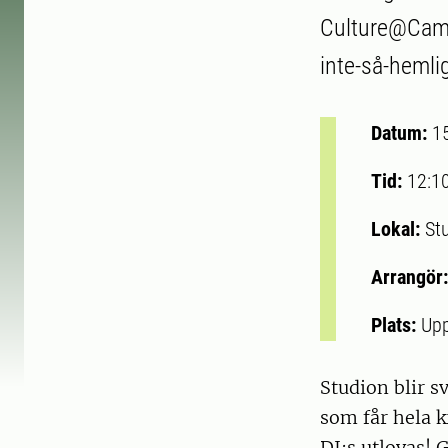
Culture@Campus
inte-så-hemlig
Datum:
1
Tid:
12:1
Lokal:
St
Arrangör
Plats:
Upp
Studion blir s
som får hela k
DJ:s utlovas! 