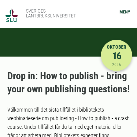
SVERIGES
MENY
LANTBRUKSUNIVERSITET
OKTOBER
16
2025-10-16
2025
Drop in: How to publish - bring
your own publishing questions!
Välkommen till det sista tillfället i bibliotekets
webbinarieserie om publicering - How to publish - a crash
course. Under tillfället får du ta med eget material eller
frågor att arbeta med. Bibliotekets experter finns