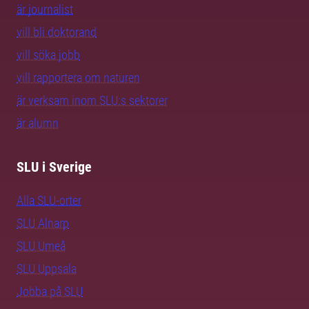
är journalist
vill bli doktorand
vill söka jobb
vill rapportera om naturen
är verksam inom SLU:s sektorer
är alumn
SLU i Sverige
Alla SLU-orter
SLU Alnarp
SLU Umeå
SLU Uppsala
Jobba på SLU