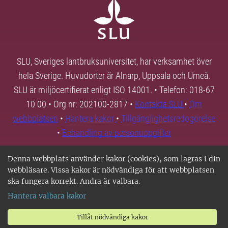
SLU, Sveriges lantbruksuniversitet, har verksamhet över
hela Sverige. Huvudorter är Alnarp, Uppsala och Umeå.
SLU är miljöcertifierat enligt ISO 14001. • Telefon: 018-67
10 00 • Org nr: 202100-2817 •
Kontakta SLU
•
Om
webbplatsen
•
Hantera kakor
•
Tillgänglighetsredogörelse
•
Behandling av personuppgifter
Denna webbplats använder kakor (cookies), som lagras i din
webbläsare. Vissa kakor är nödvändiga för att webbplatsen
ska fungera korrekt. Andra är valbara.
Hantera valbara kakor
Tillåt nödvändiga kakor