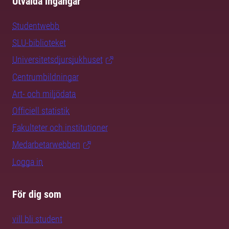
Utvalda ingångar
Studentwebb
SLU-biblioteket
Universitetsdjursjukhuset
Centrumbildningar
Art- och miljödata
Officiell statistik
Fakulteter och institutioner
Medarbetarwebben
Logga in
För dig som
vill bli student