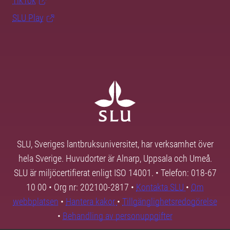
TikTok
SLU Play
SLU, Sveriges lantbruksuniversitet, har verksamhet över
hela Sverige. Huvudorter är Alnarp, Uppsala och Umeå.
SLU är miljöcertifierat enligt ISO 14001. • Telefon: 018-67
10 00 • Org nr: 202100-2817 •
Kontakta SLU
•
Om
webbplatsen
•
Hantera kakor
•
Tillgänglighetsredogörelse
•
Behandling av personuppgifter