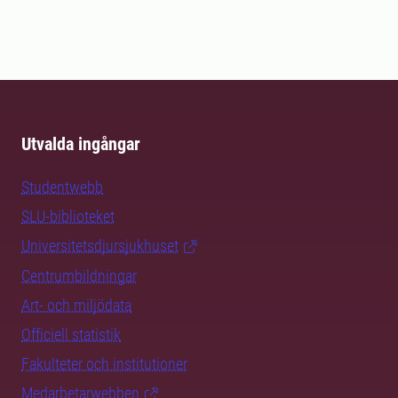
Utvalda ingångar
Studentwebb
SLU-biblioteket
Universitetsdjursjukhuset
Centrumbildningar
Art- och miljödata
Officiell statistik
Fakulteter och institutioner
Medarbetarwebben