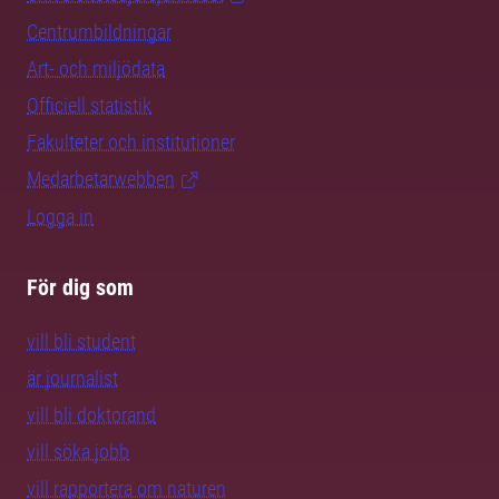
Centrumbildningar
Art- och miljödata
Officiell statistik
Fakulteter och institutioner
Medarbetarwebben
Logga in
För dig som
vill bli student
är journalist
vill bli doktorand
vill söka jobb
vill rapportera om naturen