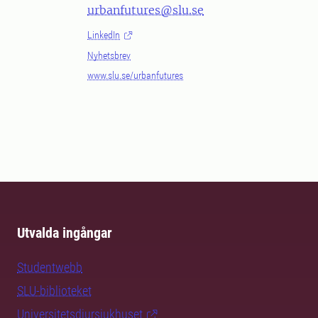
urbanfutures@slu.se
LinkedIn
Nyhetsbrev
www.slu.se/urbanfutures
Utvalda ingångar
Studentwebb
SLU-biblioteket
Universitetsdjursjukhuset