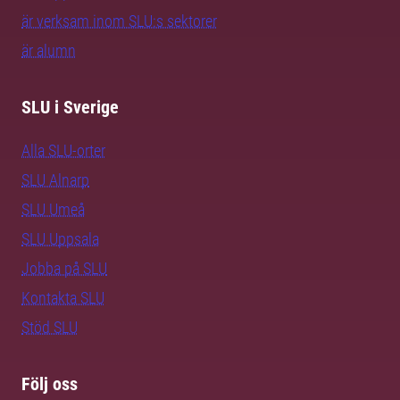
är verksam inom SLU:s sektorer
är alumn
SLU i Sverige
Alla SLU-orter
SLU Alnarp
SLU Umeå
SLU Uppsala
Jobba på SLU
Kontakta SLU
Stöd SLU
Följ oss