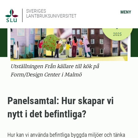
SVERIGES
MENY
LANTBRUKSUNIVERSITET
OKTOBER
7
2025-10-07
2025
Utställningen Från källare till kök på
Form/Design Center i Malmö
Panelsamtal: Hur skapar vi
nytt i det befintliga?
Hur kan vi använda befintliga byggda miljöer och tänka