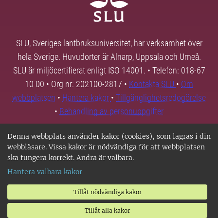
SLU, Sveriges lantbruksuniversitet, har verksamhet över
hela Sverige. Huvudorter är Alnarp, Uppsala och Umeå.
SLU är miljöcertifierat enligt ISO 14001. • Telefon: 018-67
10 00 • Org nr: 202100-2817 •
Kontakta SLU
•
Om
webbplatsen
•
Hantera kakor
•
Tillgänglighetsredogörelse
•
Behandling av personuppgifter
Denna webbplats använder kakor (cookies), som lagras i din
webbläsare. Vissa kakor är nödvändiga för att webbplatsen
ska fungera korrekt. Andra är valbara.
Hantera valbara kakor
Tillåt nödvändiga kakor
Tillåt alla kakor