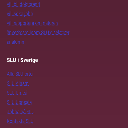
vill bli doktorand
vill söka jobb
vill rapportera om naturen
är verksam inom SLU:s sektorer
är alumn
SLU i Sverige
Alla SLU-orter
SLU Alnarp
SLU Umeå
SLU Uppsala
Jobba på SLU
Kontakta SLU