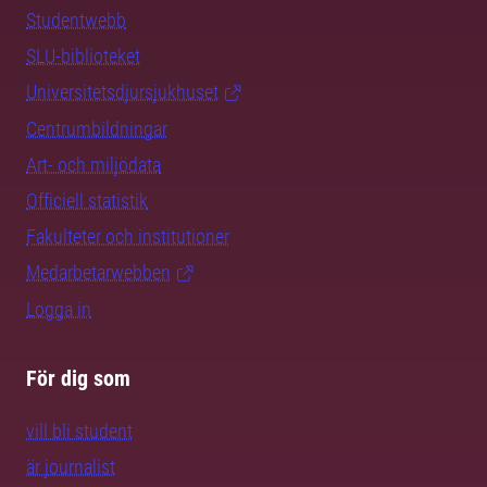
Studentwebb
SLU-biblioteket
Universitetsdjursjukhuset
Centrumbildningar
Art- och miljödata
Officiell statistik
Fakulteter och institutioner
Medarbetarwebben
Logga in
För dig som
vill bli student
är journalist