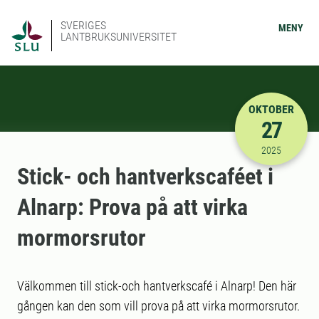
SVERIGES
MENY
LANTBRUKSUNIVERSITET
OKTOBER
27
2025-10-27
2025
Stick- och hantverkscaféet i
Alnarp: Prova på att virka
mormorsrutor
Välkommen till stick-och hantverkscafé i Alnarp! Den här
gången kan den som vill prova på att virka mormorsrutor.