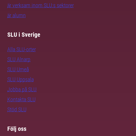
är verksam inom SLU:s sektorer
är alumn
SLU i Sverige
Alla SLU-orter
SLU Alnarp
SLU Umeå
SLU Uppsala
Jobba på SLU
Kontakta SLU
Stöd SLU
Följ oss