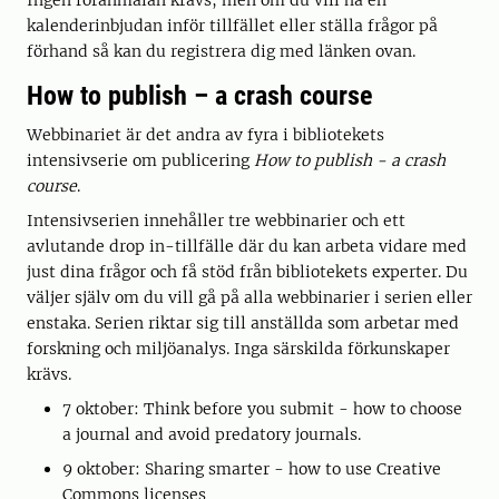
Ingen föranmälan krävs, men om du vill ha en
kalenderinbjudan inför tillfället eller ställa frågor på
förhand så kan du registrera dig med länken ovan.
How to publish – a crash course
Webbinariet är det andra av fyra i bibliotekets
intensivserie om publicering
How to publish - a crash
course
.
Intensivserien innehåller tre webbinarier och ett
avlutande drop in-tillfälle där du kan arbeta vidare med
just dina frågor och få stöd från bibliotekets experter. Du
väljer själv om du vill gå på alla webbinarier i serien eller
enstaka. Serien riktar sig till anställda som arbetar med
forskning och miljöanalys. Inga särskilda förkunskaper
krävs.
7 oktober: Think before you submit - how to choose
a journal and avoid predatory journals.
9 oktober: Sharing smarter - how to use Creative
Commons licenses