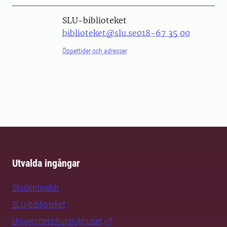
SLU-biblioteket
biblioteket@slu.se
018-67 35 00
Öppettider och adresser
Utvalda ingångar
Studentwebb
SLU-biblioteket
Universitetsdjursjukhuset