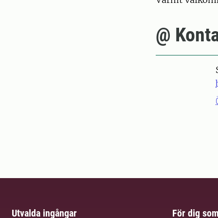
@ Konta
Utvalda ingångar
För dig so