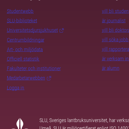
Studentwebb
vill bli studen
SLU-biblioteket
är journalist
Universitetsdjursjukhuset
vill bli dokto
vill söka jobb
Centrumbildningar
vill rapporte
Art- och miljödata
är verksam i
Officiell statistik
är alumn
Fakulteter och institutioner
Medarbetarwebben
Logga in
SLU, Sveriges lantbruksuniversitet, har verk
Umeå. SLU är miljöcertifierat enligt ISO 140