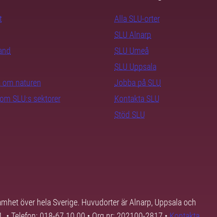
t
Alla SLU-orter
SLU Alnarp
rand
SLU Umeå
SLU Uppsala
ra om naturen
Jobba på SLU
nom SLU:s sektorer
Kontakta SLU
Stöd SLU
samhet över hela Sverige. Huvudorter är Alnarp, Uppsala och
01. • Telefon: 018-67 10 00 • Org nr: 202100-2817 •
Kontakta