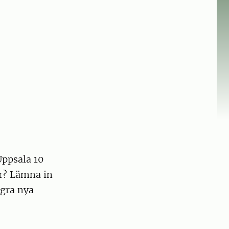
Uppsala 10
er? Lämna in
ågra nya