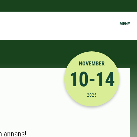
MENY
NOVEMBER
10-14
2025-11-10 00:00:00
til
2025
on annans!