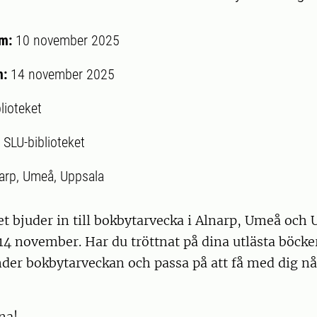
um:
10 november 2025
m:
14 november 2025
lioteket
:
SLU-biblioteket
arp, Umeå, Uppsala
t bjuder in till bokbytarvecka i Alnarp, Umeå och 
14 november. Har du tröttnat på dina utlästa böck
nder bokbytarveckan och passa på att få med dig n
na!