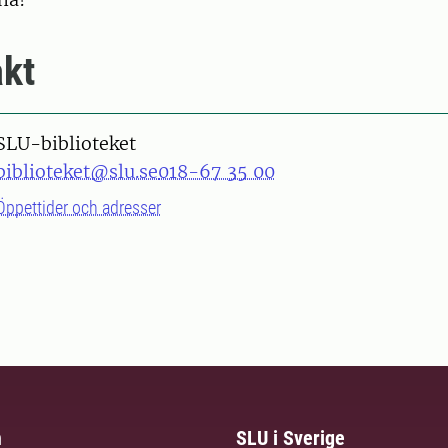
kt
SLU-biblioteket
biblioteket@slu.se
018-67 35 00
Öppettider och adresser
m
SLU i Sverige