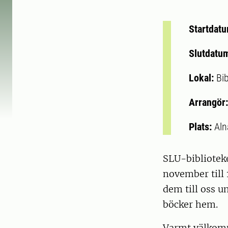
Startdat
Slutdatu
Lokal:
Bib
Arrangör
Plats:
Aln
SLU-biblioteke
november till 
dem till oss u
böcker hem.
Varmt välkom