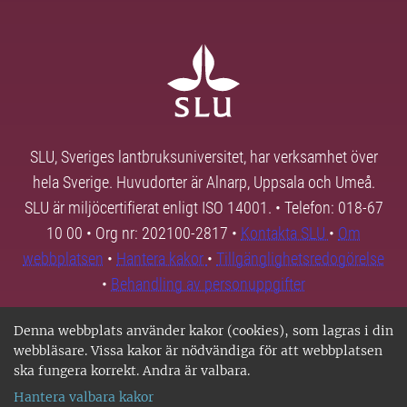
SLU, Sveriges lantbruksuniversitet, har verksamhet över
hela Sverige. Huvudorter är Alnarp, Uppsala och Umeå.
SLU är miljöcertifierat enligt ISO 14001. • Telefon: 018-67
10 00 • Org nr: 202100-2817 •
Kontakta SLU
•
Om
webbplatsen
•
Hantera kakor
•
Tillgänglighetsredogörelse
•
Behandling av personuppgifter
Denna webbplats använder kakor (cookies), som lagras i din
webbläsare. Vissa kakor är nödvändiga för att webbplatsen
ska fungera korrekt. Andra är valbara.
Hantera valbara kakor