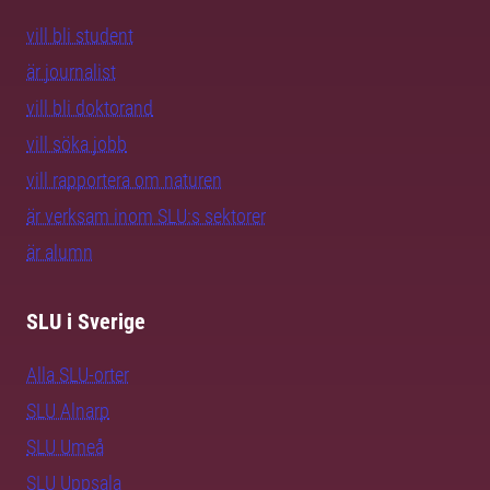
vill bli student
är journalist
vill bli doktorand
vill söka jobb
vill rapportera om naturen
är verksam inom SLU:s sektorer
är alumn
SLU i Sverige
Alla SLU-orter
SLU Alnarp
SLU Umeå
SLU Uppsala