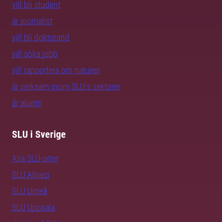
vill bli student
är journalist
vill bli doktorand
vill söka jobb
vill rapportera om naturen
är verksam inom SLU:s sektorer
är alumn
SLU i Sverige
Alla SLU-orter
SLU Alnarp
SLU Umeå
SLU Uppsala