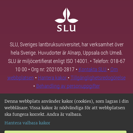
SLU, Sveriges lantbruksuniversitet, har verksamhet över
hela Sverige. Huvudorter är Alnarp, Uppsala och Umeå.
SLU är miljöcertifierat enligt ISO 14001. • Telefon: 018-67
10 00 • Org nr: 202100-2817 •
Kontakta SLU
•
Om
webbplatsen
•
Hantera kakor
•
Tillgänglighetsredogörelse
•
Behandling av personuppgifter
Denna webbplats använder kakor (cookies), som lagras i din
webbläsare. Vissa kakor är nödvändiga för att webbplatsen
ska fungera korrekt. Andra är valbara.
Hantera valbara kakor