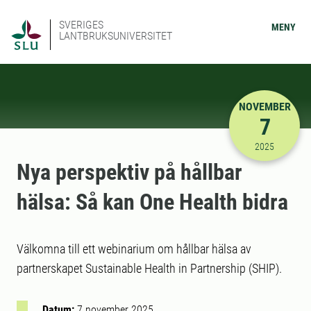
SVERIGES
MENY
LANTBRUKSUNIVERSITET
NOVEMBER
7
2025-11-07
2025
Nya perspektiv på hållbar
hälsa: Så kan One Health bidra
Välkomna till ett webinarium om hållbar hälsa av
partnerskapet Sustainable Health in Partnership (SHIP).
Datum:
7 november 2025