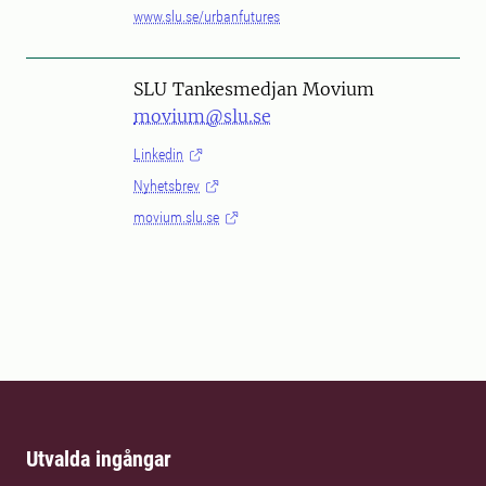
www.slu.se/urbanfutures
SLU Tankesmedjan Movium
movium@slu.se
Linkedin
Nyhetsbrev
movium.slu.se
Utvalda ingångar