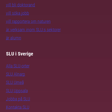
vill bli doktorand
vill söka jobb
vill rapportera om naturen
är verksam inom SLU:s sektorer
är alumn
SLU i Sverige
Alla SLU-orter
SLU Alnarp
SLU Umeå
SLU Uppsala
Jobba på SLU
Kontakta SLU