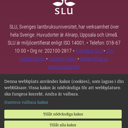
SLU, Sveriges lantbruksuniversitet, har verksamhet över
hela Sverige. Huvudorter är Alnarp, Uppsala och Umeå.
SLU är miljöcertifierat enligt ISO 14001. • Telefon: 018-67
10 00 • Org nr: 202100-2817 •
Kontakta SLU
•
Om
webbplatsen
•
Hantera kakor
•
Behandling av
personuppgifter
Denna webbplats använder kakor (cookies), som lagras i din
webbläsare. Vissa kakor är nödvändiga för att webbplatsen
ska fungera korrekt. Andra är valbara.
Hantera valbara kakor
Tillåt nödvändiga kakor
Tillåt alla kakor