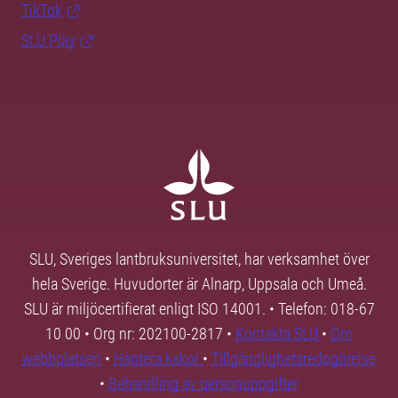
TikTok
SLU Play
SLU, Sveriges lantbruksuniversitet, har verksamhet över
hela Sverige. Huvudorter är Alnarp, Uppsala och Umeå.
SLU är miljöcertifierat enligt ISO 14001. • Telefon: 018-67
10 00 • Org nr: 202100-2817 •
Kontakta SLU
•
Om
webbplatsen
•
Hantera kakor
•
Tillgänglighetsredogörelse
•
Behandling av personuppgifter