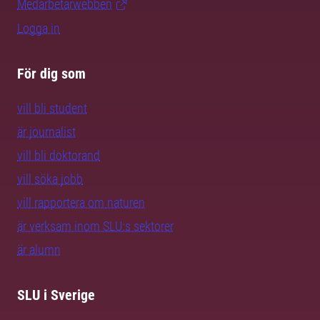
Medarbetarwebben
Logga in
För dig som
vill bli student
är journalist
vill bli doktorand
vill söka jobb
vill rapportera om naturen
är verksam inom SLU:s sektorer
är alumn
SLU i Sverige