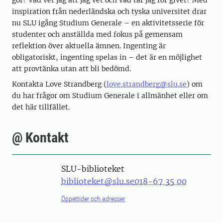
gör? Vad vet jag att jag vet och vad tar jag för givet? Med
inspiration från nederländska och tyska universitet drar
nu SLU igång Studium Generale – en aktivitetsserie för
studenter och anställda med fokus på gemensam
reflektion över aktuella ämnen. Ingenting är
obligatoriskt, ingenting spelas in – det är en möjlighet
att provtänka utan att bli bedömd.
Kontakta Love Strandberg (
love.strandberg@slu.se
) om
du har frågor om Studium Generale i allmänhet eller om
det här tillfället.
@ Kontakt
SLU-biblioteket
biblioteket@slu.se
018-67 35 00
Öppettider och adresser