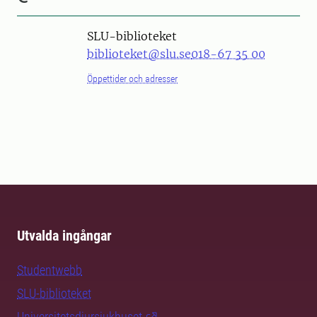
SLU-biblioteket
biblioteket@slu.se
018-67 35 00
Öppettider och adresser
Utvalda ingångar
Studentwebb
SLU-biblioteket
Universitetsdjursjukhuset