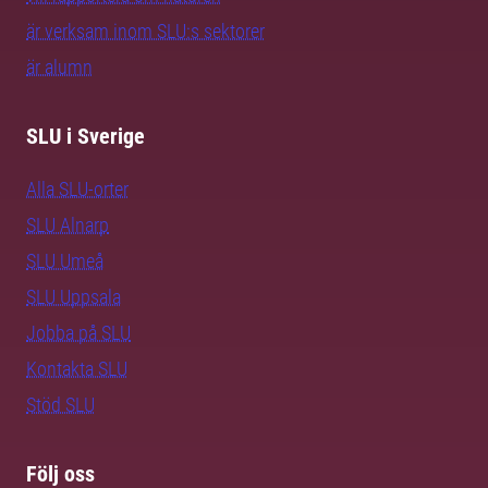
är verksam inom SLU:s sektorer
är alumn
SLU i Sverige
Alla SLU-orter
SLU Alnarp
SLU Umeå
SLU Uppsala
Jobba på SLU
Kontakta SLU
Stöd SLU
Följ oss