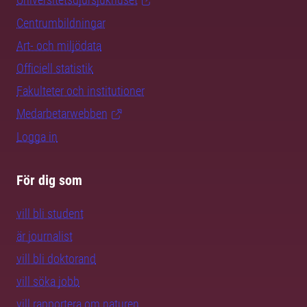
Centrumbildningar
Art- och miljödata
Officiell statistik
Fakulteter och institutioner
Medarbetarwebben
Logga in
För dig som
vill bli student
är journalist
vill bli doktorand
vill söka jobb
vill rapportera om naturen