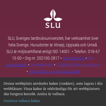
SLU, Sveriges lantbruksuniversitet, har verksamhet över
hela Sverige. Huvudorter är Alnarp, Uppsala och Umeå.
SLU är miljöcertifierat enligt ISO 14001. • Telefon: 018-67
10 00 • Org nr: 202100-2817 •
Kontakta SLU
•
Om
webbplatsen
•
Hantera kakor
•
Tillgänglighetsredogörelse
•
Behandling av personuppgifter
Denna webbplats använder kakor (cookies), som lagras i din
webbläsare. Vissa kakor är nödvändiga för att webbplatsen
ska fungera korrekt. Andra är valbara.
Hantera valbara kakor