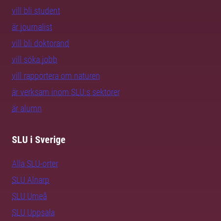
vill bli student
är journalist
vill bli doktorand
vill söka jobb
vill rapportera om naturen
är verksam inom SLU:s sektorer
är alumn
SLU i Sverige
Alla SLU-orter
SLU Alnarp
SLU Umeå
SLU Uppsala