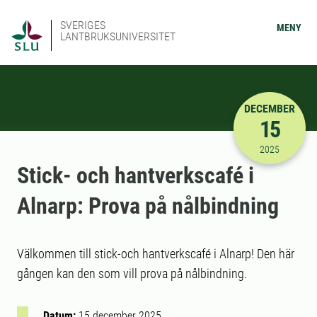
SVERIGES
MENY
LANTBRUKSUNIVERSITET
DECEMBER
15
2025-12-15
2025
Stick- och hantverkscafé i
Alnarp: Prova på nålbindning
Välkommen till stick-och hantverkscafé i Alnarp! Den här
gången kan den som vill prova på nålbindning.
Datum:
15 december 2025