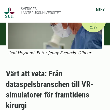
SVERIGES
MENY
LANTBRUKSUNIVERSITET
DECEMBER
11
2025-12-11
2025
Odd Höglund. Foto: Jenny Svennås-Gillner.
Värt att veta: Från
dataspelsbranschen till VR-
simulatorer för framtidens
kirurgi