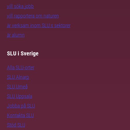
vill söka jobb
vill rapportera om naturen
är verksam inom SLU:s sektorer
är alumn
SLU i Sverige
Alla SLU-orter
SLU Alnarp
SLU Umeå
SLU Uppsala
Jobba på SLU
Kontakta SLU
Stöd SLU