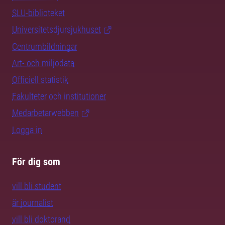
SLU-biblioteket
Universitetsdjursjukhuset
Centrumbildningar
Art- och miljödata
Officiell statistik
Fakulteter och institutioner
Medarbetarwebben
Logga in
För dig som
vill bli student
är journalist
vill bli doktorand