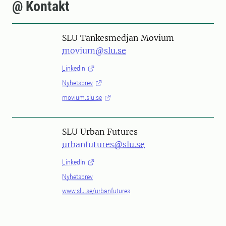
@ Kontakt
SLU Tankesmedjan Movium
movium@slu.se
Linkedin
Nyhetsbrev
movium.slu.se
SLU Urban Futures
urbanfutures@slu.se
LinkedIn
Nyhetsbrev
www.slu.se/urbanfutures