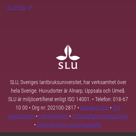
SLU Play
SLU, Sveriges lantbruksuniversitet, har verksamhet över
hela Sverige. Huvudorter är Alnarp, Uppsala och Umeå.
SLU är miljöcertifierat enligt ISO 14001. • Telefon: 018-67
10 00 • Org nr: 202100-2817 •
Kontakta SLU
•
Om
webbplatsen
•
Hantera kakor
•
Tillgänglighetsredogörelse
•
Behandling av personuppgifter