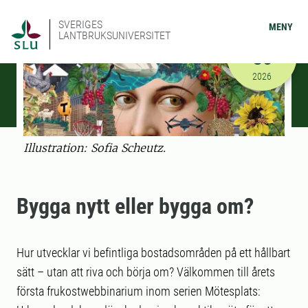
SVERIGES
MENY
LANTBRUKSUNIVERSITET
JANUARI
30
2026-01-30
2026
Illustration: Sofia Scheutz.
Bygga nytt eller bygga om?
Hur utvecklar vi befintliga bostadsområden på ett hållbart
sätt – utan att riva och börja om? Välkommen till årets
första frukostwebbinarium inom serien Mötesplats: