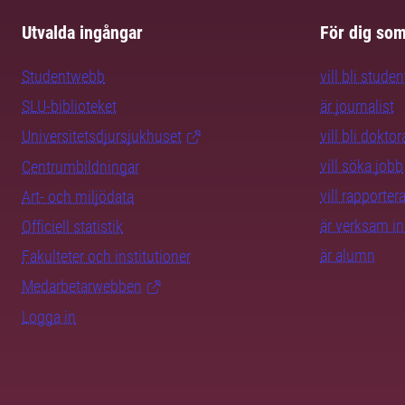
Utvalda ingångar
För dig so
Studentwebb
vill bli studen
SLU-biblioteket
är journalist
Universitetsdjursjukhuset
vill bli dokto
vill söka jobb
Centrumbildningar
vill rapporte
Art- och miljödata
är verksam i
Officiell statistik
är alumn
Fakulteter och institutioner
Medarbetarwebben
Logga in