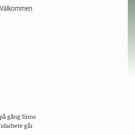
s? Välkommen
 på gång finns
andarbete går