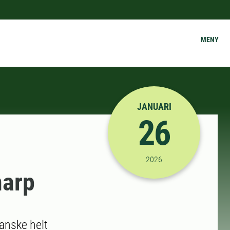
MENY
JANUARI
26
2026-01-26 15:00:00
til
2026
narp
kanske helt