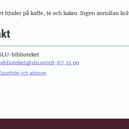
t bjuder på kaffe, te och kakor. Ingen anmälan krä
kt
SLU-biblioteket
biblioteket@slu.se
018-67 35 00
Öppettider och adresser