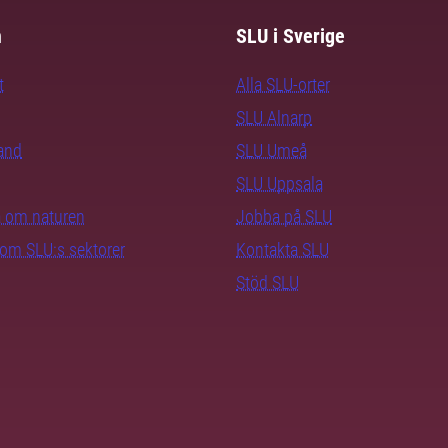
m
SLU i Sverige
t
Alla SLU-orter
SLU Alnarp
rand
SLU Umeå
SLU Uppsala
ra om naturen
Jobba på SLU
nom SLU:s sektorer
Kontakta SLU
Stöd SLU