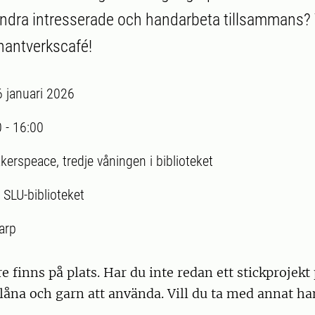
 andra intresserade och handarbeta tillsamman
 hantverkscafé!
6 januari 2026
0
-
16:00
kerspeace, tredje våningen i biblioteket
:
SLU-biblioteket
arp
re finns på plats. Har du inte redan ett stickprojekt
t låna och garn att använda. Vill du ta med annat h