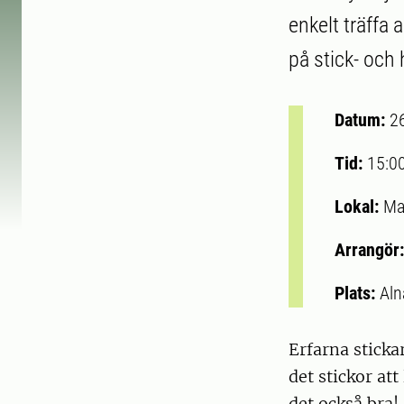
enkelt träffa
på stick- och
Datum:
2
Tid:
15:0
Lokal:
Ma
Arrangör
Plats:
Aln
Erfarna sticka
det stickor at
det också bra!