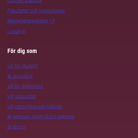
Officiell statistik
Fakulteter och institutioner
Medarbetarwebben
Logga in
För dig som
vill bli student
är journalist
vill bli doktorand
vill söka jobb
vill rapportera om naturen
är verksam inom SLU:s sektorer
är alumn