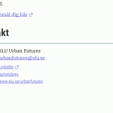
g.
nmäl dig här
kt
SLU Urban Futures
urbanfutures@slu.se
LinkedIn
Nyhetsbrev
www.slu.se/urbanfutures