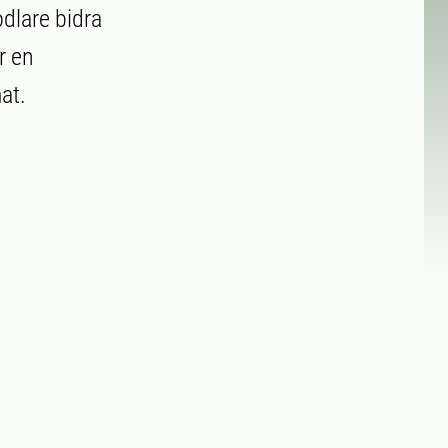
dlare bidra
r en
at.