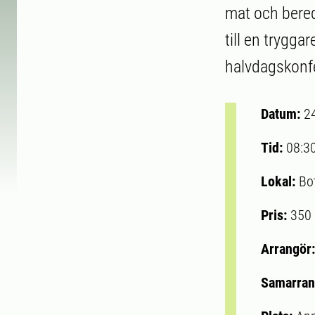
mat och bered
till en trygga
halvdagskonfe
Datum:
2
Tid:
08:3
Lokal:
Bo
Pris:
350 
Arrangör
Samarran