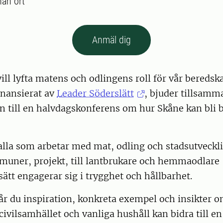
an ort
Anmäl dig
ill lyfta matens och odlingens roll för vår beredsk
finansierat av
Leader Söderslätt
, bjuder tillsam
n till en halvdagskonferens om hur Skåne kan bli b
.
alla som arbetar med mat, odling och stadsutveckl
muner, projekt, till lantbrukare och hemmaodlare 
ätt engagerar sig i trygghet och hållbarhet.
år du inspiration, konkreta exempel och insikter 
ivilsamhället och vanliga hushåll kan bidra till en