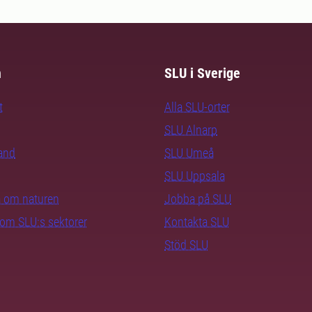
m
SLU i Sverige
t
Alla SLU-orter
SLU Alnarp
rand
SLU Umeå
SLU Uppsala
ra om naturen
Jobba på SLU
nom SLU:s sektorer
Kontakta SLU
Stöd SLU