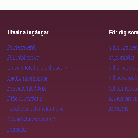
Utvalda ingångar
För dig so
Studentwebb
vill bli studen
SLU-biblioteket
är journalist
Universitetsdjursjukhuset
vill bli dokto
vill söka jobb
Centrumbildningar
vill rapporte
Art- och miljödata
är verksam i
Officiell statistik
är alumn
Fakulteter och institutioner
Medarbetarwebben
Logga in