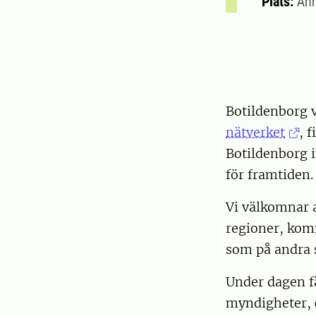
Plats:
Ann
Botildenborg v
nätverket
, 
Botildenborg i
för framtiden
Vi välkomnar 
regioner, kom
som på andra s
Under dagen f
myndigheter, c