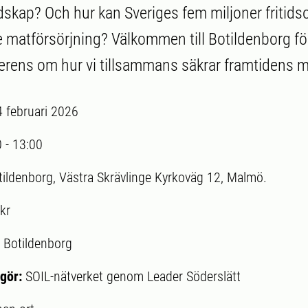
skap? Och hur kan Sveriges fem miljoner fritidso
re matförsörjning? Välkommen till Botildenborg fö
rens om hur vi tillsammans säkrar framtidens m
4 februari 2026
0
-
13:00
tildenborg, Västra Skrävlinge Kyrkoväg 12, Malmö.
kr
:
Botildenborg
gör:
SOIL-nätverket genom Leader Söderslätt