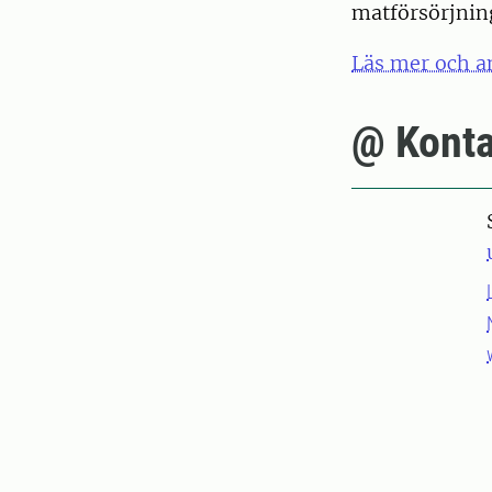
matförsörjnin
Läs mer och a
@ Konta