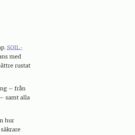
ap.
SOIL-
mans med
ättre rustat
ing – från
– samt alla
om hur
 säkrare