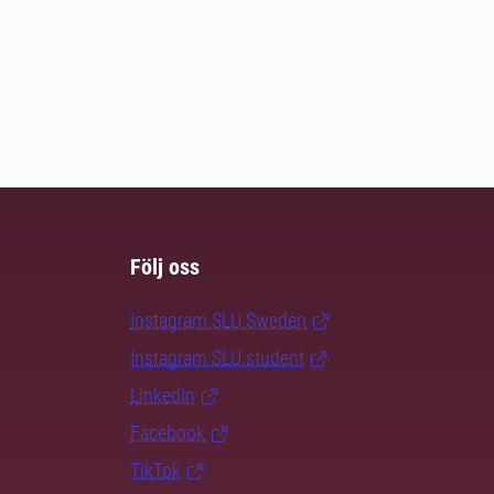
Följ oss
Instagram SLU.Sweden
Instagram SLU.student
LinkedIn
Facebook
TikTok