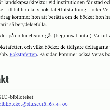
r landskapsarkitektur vid institutionen för stad o
ker till bibliotekets bokstafettutställning. Under Ve
edrag kommer hon att berätta om de böcker hon ha
arit så betydelsefulla.
juder på en lunchsmörgås (begränsat antal). Varm
stafetten och vilka böcker de tidigare deltagarna 
webb:
Bokstafetten
. På sidan kommer också Veras bo
kt
SLU-biblioteket
biblioteket@slu.se
018-67 35 00