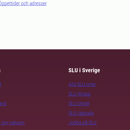
Öppettider och adresser
m
SLU i Sverige
t
Alla SLU-orter
SLU Alnarp
rand
SLU Umeå
SLU Uppsala
ra om naturen
Jobba på SLU