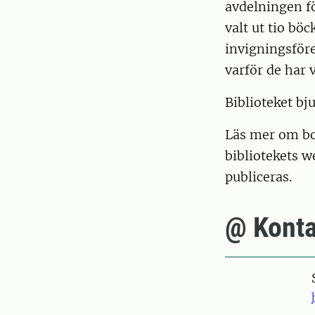
avdelningen fö
valt ut tio böc
invigningsför
varför de har v
Biblioteket b
Läs mer om bok
bibliotekets 
publiceras.
@ Konta