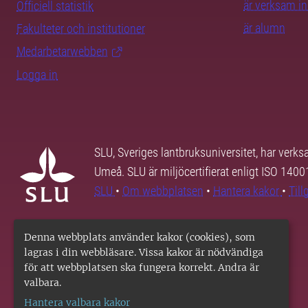
är verksam i
Officiell statistik
är alumn
Fakulteter och institutioner
Medarbetarwebben
Logga in
SLU, Sveriges lantbruksuniversitet, har verk
Umeå. SLU är miljöcertifierat enligt ISO 140
SLU
•
Om webbplatsen
•
Hantera kakor
•
Til
Denna webbplats använder kakor (cookies), som
lagras i din webbläsare. Vissa kakor är nödvändiga
för att webbplatsen ska fungera korrekt. Andra är
valbara.
Hantera valbara kakor