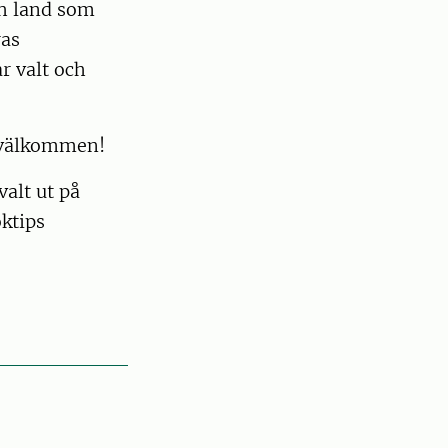
ch land som
ras
r valt och
t välkommen!
valt ut på
ktips