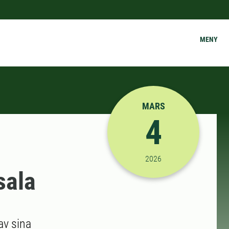
MENY
MARS
4
2026-03-04 12:10:00
til
2026
sala
av sina