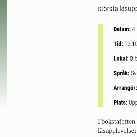
största läsupp
Datum:
4
Tid:
12:1
Lokal:
Bib
Språk:
Sv
Arrangör
Plats:
Upp
I bokstafetten
läsupplevelser