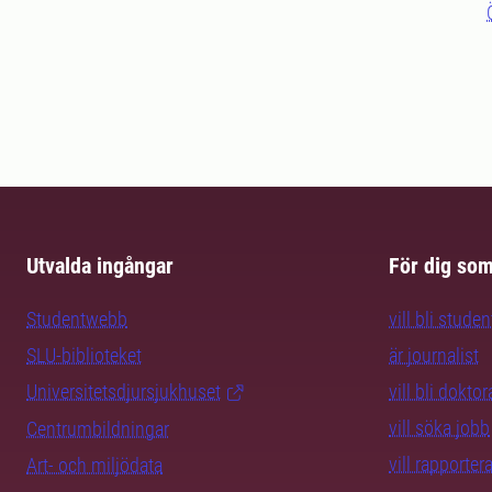
Utvalda ingångar
För dig so
Studentwebb
vill bli studen
SLU-biblioteket
är journalist
Universitetsdjursjukhuset
vill bli dokto
vill söka jobb
Centrumbildningar
vill rapporte
Art- och miljödata