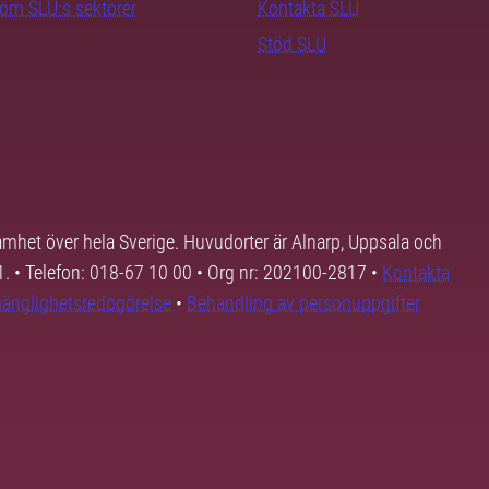
nom SLU:s sektorer
Kontakta SLU
Stöd SLU
samhet över hela Sverige. Huvudorter är Alnarp, Uppsala och
01. • Telefon: 018-67 10 00 • Org nr: 202100-2817 •
Kontakta
lgänglighetsredogörelse
•
Behandling av personuppgifter