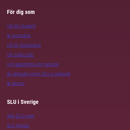
För dig som
vill bli student
är journalist
vill bli doktorand
vill söka jobb
vill rapportera om naturen
är verksam inom SLU:s sektorer
är alumn
SLU i Sverige
Alla SLU-orter
SLU Alnarp