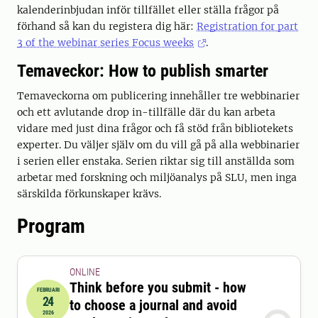
kalenderinbjudan inför tillfället eller ställa frågor på
förhand så kan du registera dig här:
Registration for part
3 of the webinar series Focus weeks
.
Temaveckor: How to publish smarter
Temaveckorna om publicering innehåller tre webbinarier
och ett avlutande drop in-tillfälle där du kan arbeta
vidare med just dina frågor och få stöd från bibliotekets
experter. Du väljer själv om du vill gå på alla webbinarier
i serien eller enstaka. Serien riktar sig till anställda som
arbetar med forskning och miljöanalys på SLU, men inga
särskilda förkunskaper krävs.
Program
ONLINE
Think before you submit - how
FEBRUARI
24
to choose a journal and avoid
2026-02-24 12:15:00
till
2026-02-24 13:00:00
2026