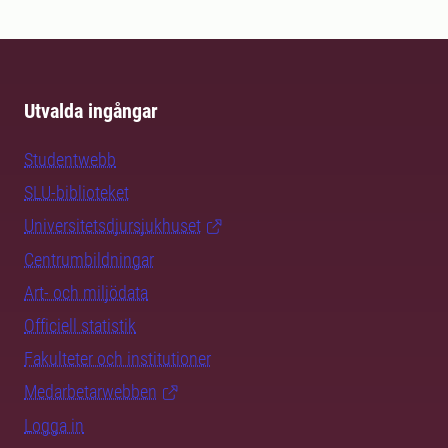
Utvalda ingångar
Studentwebb
SLU-biblioteket
Universitetsdjursjukhuset
Centrumbildningar
Art- och miljödata
Officiell statistik
Fakulteter och institutioner
Medarbetarwebben
Logga in