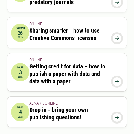
predatory journals

ONLINE
FEBRUARI
Sharing smarter - how to use
26
2026-02-26 12:15:00
till
2026-02-26 13:00:00
Creative Commons licenses
2026

ONLINE
Getting credit for data – how to
MARS
3
publish a paper with data and
2026-03-03 12:15:00
till
2026-03-03 13:00:00
2026
data with a paper

ALNARP, ONLINE
MARS
Drop in - bring your own
4
2026-03-04 12:15:00
till
2026-03-04 13:45:00
publishing questions!
2026
