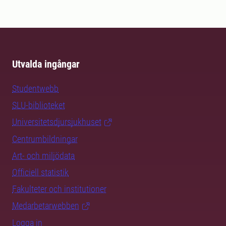
Utvalda ingångar
Studentwebb
SLU-biblioteket
Universitetsdjursjukhuset
Centrumbildningar
Art- och miljödata
Officiell statistik
Fakulteter och institutioner
Medarbetarwebben
Logga in