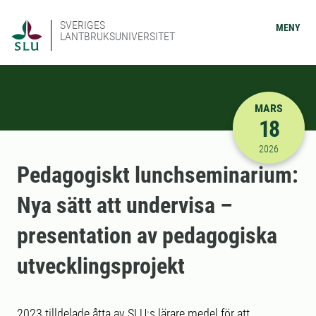
SVERIGES
MENY
LANTBRUKSUNIVERSITET
MARS
18
2026-03-18
2026
Pedagogiskt lunchseminarium:
Nya sätt att undervisa –
presentation av pedagogiska
utvecklingsprojekt
2023 tilldelade åtta av SLU:s lärare medel för att