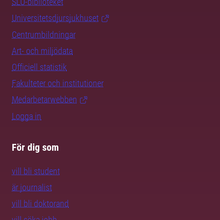
SLU-biblioteket
Universitetsdjursjukhuset
Centrumbildningar
Art- och miljödata
Officiell statistik
Fakulteter och institutioner
Medarbetarwebben
Logga in
För dig som
vill bli student
är journalist
vill bli doktorand
vill söka jobb