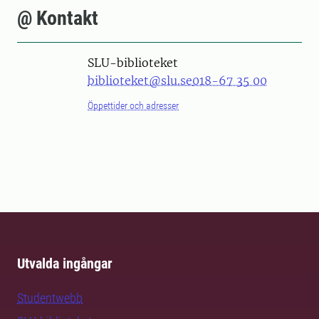
@ Kontakt
SLU-biblioteket
biblioteket@slu.se
018-67 35 00
Öppettider och adresser
Utvalda ingångar
Studentwebb