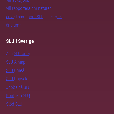
vill rapportera om naturen
är verksam inom SLU:s sektorer
är alumn
SLU i Sverige
Alla SLU-orter
SLU Alnarp
SLU Umeå
SLU Uppsala
Jobba på SLU
Kontakta SLU
Stöd SLU