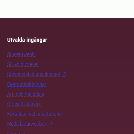
Utvalda ingångar
Studentwebb
SLU-biblioteket
Universitetsdjursjukhuset
Centrumbildningar
Art- och miljödata
Officiell statistik
Fakulteter och institutioner
Medarbetarwebben
Logga in