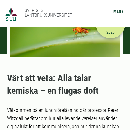
SVERIGES
MENY
LANTBRUKSUNIVERSITET
MARS
5
2026-03-05
2026
Värt att veta: Alla talar
kemiska – en flugas doft
Välkommen på en lunchföreläsning där professor Peter
Witzgall berättar om hur alla levande varelser använder
sig av lukt för att kommunicera, och hur denna kunskap