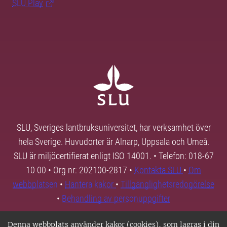
SLU Play
SLU, Sveriges lantbruksuniversitet, har verksamhet över
hela Sverige. Huvudorter är Alnarp, Uppsala och Umeå.
SLU är miljöcertifierat enligt ISO 14001. • Telefon: 018-67
10 00 • Org nr: 202100-2817 •
Kontakta SLU
•
Om
webbplatsen
•
Hantera kakor
•
Tillgänglighetsredogörelse
•
Behandling av personuppgifter
Denna webbplats använder kakor (cookies), som lagras i din