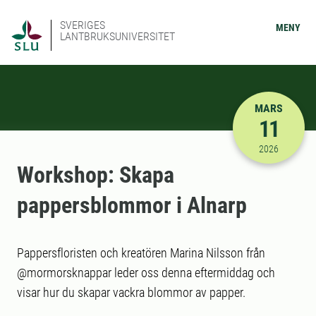
SVERIGES
MENY
LANTBRUKSUNIVERSITET
MARS
11
2026-03-11
2026
Workshop: Skapa
pappersblommor i Alnarp
Pappersfloristen och kreatören Marina Nilsson från
@mormorsknappar leder oss denna eftermiddag och
visar hur du skapar vackra blommor av papper.