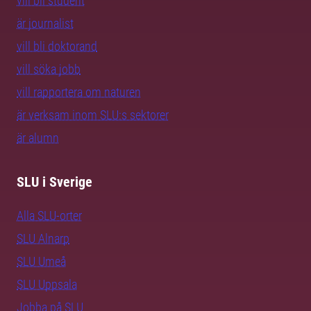
vill bli student
är journalist
vill bli doktorand
vill söka jobb
vill rapportera om naturen
är verksam inom SLU:s sektorer
är alumn
SLU i Sverige
Alla SLU-orter
SLU Alnarp
SLU Umeå
SLU Uppsala
Jobba på SLU