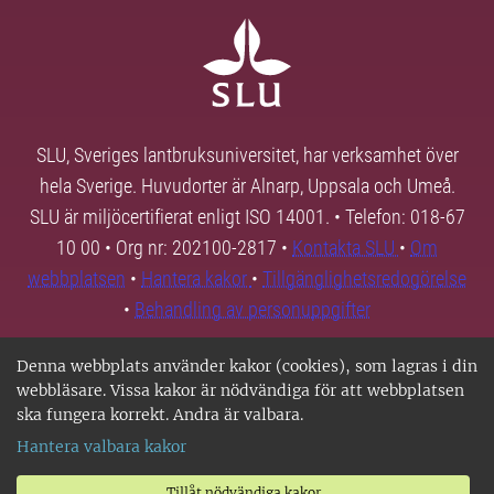
SLU, Sveriges lantbruksuniversitet, har verksamhet över
hela Sverige. Huvudorter är Alnarp, Uppsala och Umeå.
SLU är miljöcertifierat enligt ISO 14001. • Telefon: 018-67
10 00 • Org nr: 202100-2817 •
Kontakta SLU
•
Om
webbplatsen
•
Hantera kakor
•
Tillgänglighetsredogörelse
•
Behandling av personuppgifter
Denna webbplats använder kakor (cookies), som lagras i din
webbläsare. Vissa kakor är nödvändiga för att webbplatsen
ska fungera korrekt. Andra är valbara.
Hantera valbara kakor
Tillåt nödvändiga kakor