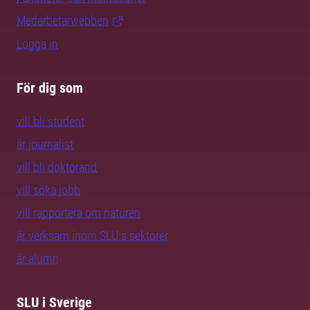
Medarbetarwebben
Logga in
För dig som
vill bli student
är journalist
vill bli doktorand
vill söka jobb
vill rapportera om naturen
är verksam inom SLU:s sektorer
är alumn
SLU i Sverige