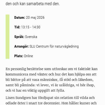
den och kan samarbeta med den.
Datum:
20 maj 2026
Tid:
13:15
-
14:30
Språk:
Svenska
Arrangör:
SLU Centrum för naturvägledning
Plats:
Online
En personlig berättelse som utforskar om vi faktiskt kan
kommunicera med växter och hur det kan hjälpa oss att
bli bättre på att vara människor, få stöd och läkedom,
samt bli påminda: vi lever, vi är uråldriga, vi hör ihop,
och vi har en viktig uppgift att fylla.
Lisen Sundgren har fördjupat sin relation till vilda och
odlade örter i snart tre decennier. Hon håller kurser och