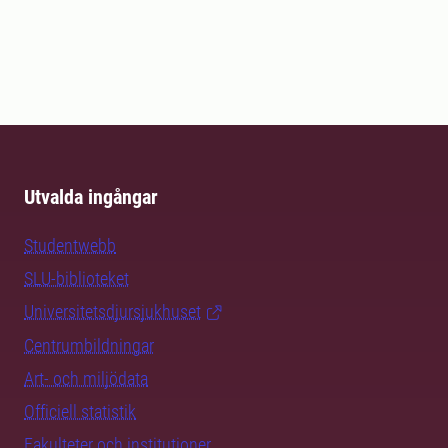
Utvalda ingångar
Studentwebb
SLU-biblioteket
Universitetsdjursjukhuset
Centrumbildningar
Art- och miljödata
Officiell statistik
Fakulteter och institutioner