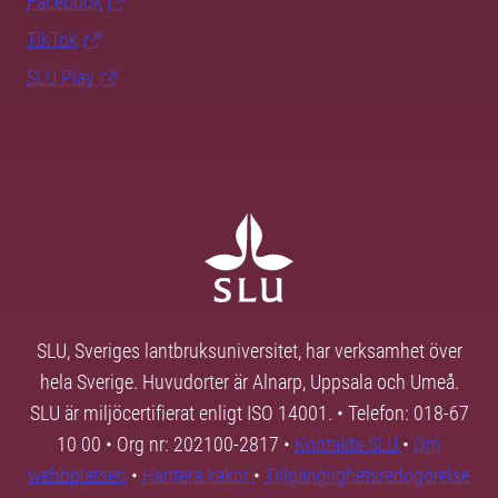
Facebook
TikTok
SLU Play
SLU, Sveriges lantbruksuniversitet, har verksamhet över
hela Sverige. Huvudorter är Alnarp, Uppsala och Umeå.
SLU är miljöcertifierat enligt ISO 14001. • Telefon: 018-67
10 00 • Org nr: 202100-2817 •
Kontakta SLU
•
Om
webbplatsen
•
Hantera kakor
•
Tillgänglighetsredogörelse