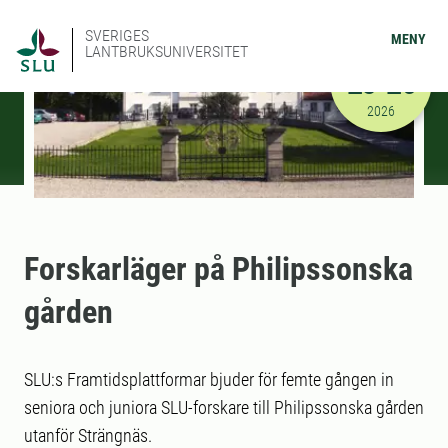
SVERIGES
MENY
LANTBRUKSUNIVERSITET
AUGUSTI
25-26
2026-08-25
2026
Forskarläger på Philipssonska
gården
SLU:s Framtidsplattformar bjuder för femte gången in
seniora och juniora SLU-forskare till Philipssonska gården
utanför Strängnäs.