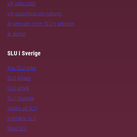
vill söka jobb
vill rapportera om naturen
är verksam inom SLU:s sektorer
är alumn
SLU i Sverige
Alla SLU-orter
SLU Alnarp
SLU Umeå
SLU Uppsala
Jobba på SLU
Kontakta SLU
Stöd SLU