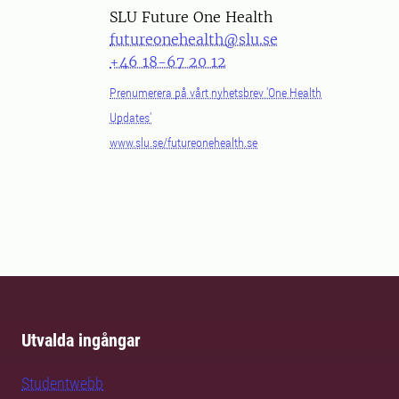
SLU Future One Health
futureonehealth@slu.se
+46 18-67 20 12
Prenumerera på vårt nyhetsbrev 'One Health
Updates'
www.slu.se/futureonehealth.se
Utvalda ingångar
Studentwebb