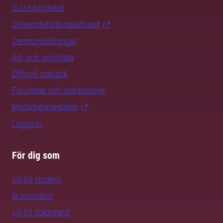
SLU-biblioteket
Universitetsdjursjukhuset
Centrumbildningar
Art- och miljödata
Officiell statistik
Fakulteter och institutioner
Medarbetarwebben
Logga in
För dig som
vill bli student
är journalist
vill bli doktorand