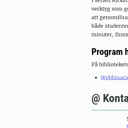
I serien Kicks
verktyg som gö
att genomföra
både studenter
minuter, finns
Program 
På biblioteket
Webbinari
@ Konta