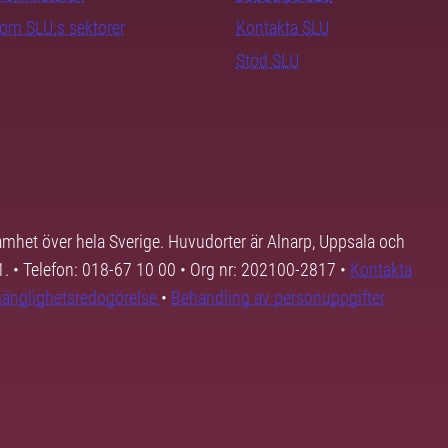
nom SLU:s sektorer
Kontakta SLU
Stöd SLU
samhet över hela Sverige. Huvudorter är Alnarp, Uppsala och
01. • Telefon: 018-67 10 00 • Org nr: 202100-2817 •
Kontakta
lgänglighetsredogörelse
•
Behandling av personuppgifter