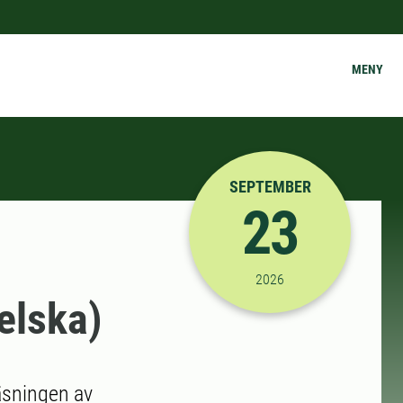
MENY
SEPTEMBER
23
2026-09-23 12:30:00
til
2026
elska)
läsningen av