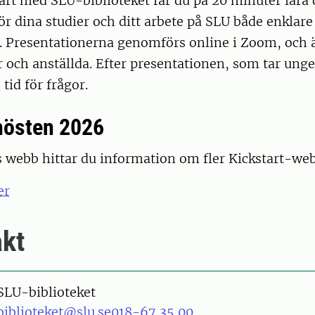
tart med SLU-biblioteket får du på 20 minuter lära
r dina studier och ditt arbete på SLU både enklare
. Presentationerna genomförs online i Zoom, och 
 och anställda. Efter presentationen, som tar unge
 tid för frågor.
hösten 2026
s webb hittar du information om fler Kickstart-web
er
kt
SLU-biblioteket
biblioteket@slu.se
018-67 35 00