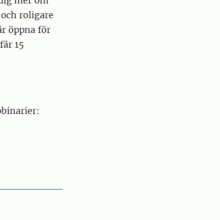
 dig mer om
 och roligare
är öppna för
fär 15
binarier: