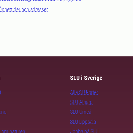
Öppettider och adresser
m
SLU i Sverige
t
Alla SLU-orter
SLU Alnarp
rand
SLU Umeå
SLU Uppsala
ra om naturen
Jobba på SLU