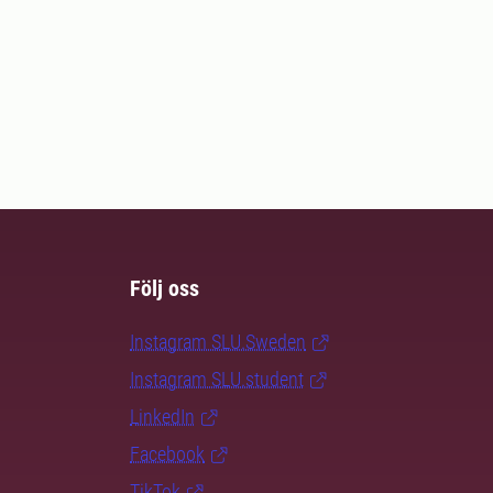
Följ oss
Instagram SLU.Sweden
Instagram SLU.student
LinkedIn
Facebook
TikTok