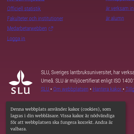
är verksam i
Officiell statistik
är alumn
Fakulteter och institutioner
Medarbetarwebben
Logga in
SLU, Sveriges lantbruksuniversitet, har verk
Umeå. SLU är miljöcertifierat enligt ISO 140
SLU
•
Om webbplatsen
•
Hantera kakor
•
Til
Denna webbplats använder kakor (cookies), som
lagras i din webbläsare. Vissa kakor är nödvändiga
för att webbplatsen ska fungera korrekt. Andra är
valbara.