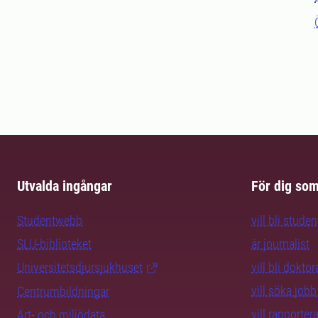
Utvalda ingångar
För dig so
Studentwebb
vill bli studen
SLU-biblioteket
är journalist
Universitetsdjursjukhuset
vill bli dokto
vill söka jobb
Centrumbildningar
vill rapporte
Art- och miljödata