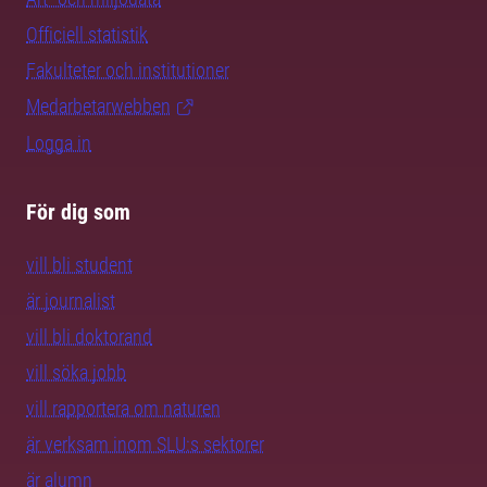
Officiell statistik
Fakulteter och institutioner
Medarbetarwebben
Logga in
För dig som
vill bli student
är journalist
vill bli doktorand
vill söka jobb
vill rapportera om naturen
är verksam inom SLU:s sektorer
är alumn