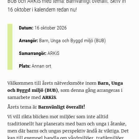
BUB och ARKIS med tema: Barnvänligt överallt. Skriv in
16 oktober i kalendern redan nu!
Datum:
16 oktober 2026
Arrangör:
Barn, Unga och Byggd miljö (BUB)
Samarrangör:
ARKiS
Plats:
Annan ort
Välkommen till årets nätverksmöte inom
Barn, Unga
och Byggd miljö (BUB)
, som denna gång arrangeras i
samarbete med
ARKiS
.
Årets tema är
Barnvänligt överallt!
Vi vill rikta blicken mot miljöer som inte alltid
traditionellt har planerats med barn och unga i åtanke,
men där barns och ungas perspektiv ändå är viktiga. Det
kan till exempel handla om vårdmiljöer, trafikmiljöer,