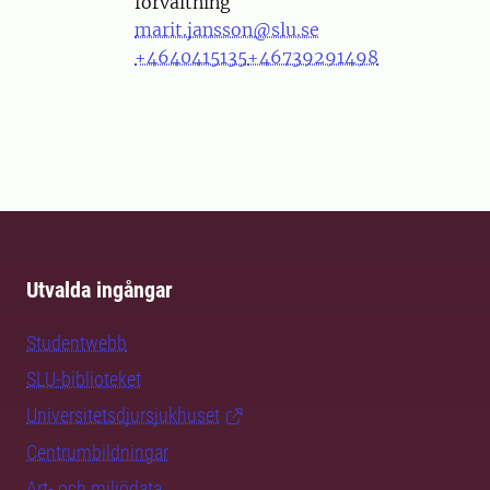
förvaltning
marit.jansson@slu.se
+4640415135
+46739291498
Utvalda ingångar
Studentwebb
SLU-biblioteket
Universitetsdjursjukhuset
Centrumbildningar
Art- och miljödata