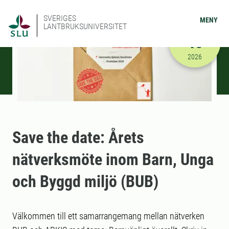
SVERIGES
MENY
LANTBRUKSUNIVERSITET
OKTOBER
16
2026-10-16
2026
Save the date: Årets
nätverksmöte inom Barn, Unga
och Byggd miljö (BUB)
Välkommen till ett samarrangemang mellan nätverken