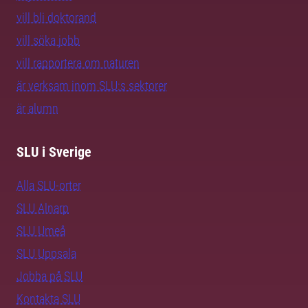
vill bli doktorand
vill söka jobb
vill rapportera om naturen
är verksam inom SLU:s sektorer
är alumn
SLU i Sverige
Alla SLU-orter
SLU Alnarp
SLU Umeå
SLU Uppsala
Jobba på SLU
Kontakta SLU