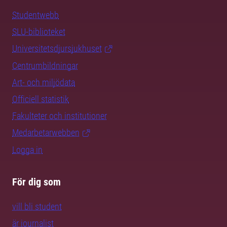
Studentwebb
SLU-biblioteket
Universitetsdjursjukhuset
Centrumbildningar
Art- och miljödata
Officiell statistik
Fakulteter och institutioner
Medarbetarwebben
Logga in
För dig som
vill bli student
är journalist