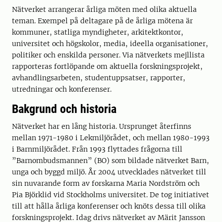
Nätverket arrangerar årliga möten med olika aktuella
teman. Exempel på deltagare på de årliga mötena är
kommuner, statliga myndigheter, arkitektkontor,
universitet och högskolor, media, ideella organisationer,
politiker och enskilda personer. Via nätverkets mejllista
rapporteras fortlöpande om aktuella forskningsprojekt,
avhandlingsarbeten, studentuppsatser, rapporter,
utredningar och konferenser.
Bakgrund och historia
Nätverket har en lång historia. Ursprunget återfinns
mellan 1971-1980 i Lekmiljörådet, och mellan 1980-1993
i Barnmiljörådet. Från 1993 flyttades frågorna till
”Barnombudsmannen” (BO) som bildade nätverket Barn,
unga och byggd miljö. År 2004 utvecklades nätverket till
sin nuvarande form av forskarna Maria Nordström och
Pia Björklid vid Stockholms universitet. De tog initiativet
till att hålla årliga konferenser och knöts dessa till olika
forskningsprojekt. Idag drivs nätverket av Märit Jansson