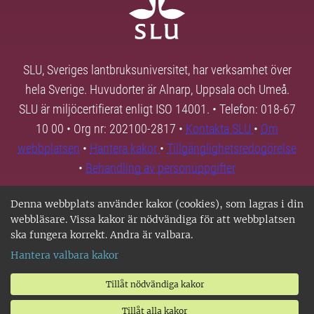
SLU, Sveriges lantbruksuniversitet, har verksamhet över
hela Sverige. Huvudorter är Alnarp, Uppsala och Umeå.
SLU är miljöcertifierat enligt ISO 14001. • Telefon: 018-67
10 00 • Org nr: 202100-2817 •
Kontakta SLU
•
Om
webbplatsen
•
Hantera kakor
•
Tillgänglighetsredogörelse
•
Behandling av personuppgifter
Denna webbplats använder kakor (cookies), som lagras i din
webbläsare. Vissa kakor är nödvändiga för att webbplatsen
ska fungera korrekt. Andra är valbara.
Hantera valbara kakor
Tillåt nödvändiga kakor
Tillåt alla kakor