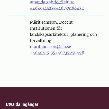
amanda.gabriel@slu.se
+4640415233
+46735186432
Person
Märit Jansson, Docent
Institutionen för
landskapsarkitektur, planering och
förvaltning
marit.jansson@slu.se
+4640415135
+46739291498
Utvalda ingångar