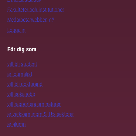
Fakulteter och institutioner
Medarbetarwebben
Logga in
För dig som
vill bli student
är journalist
vill bli doktorand
vill söka jobb
vill rapportera om naturen
är verksam inom SLU:s sektorer
är alumn