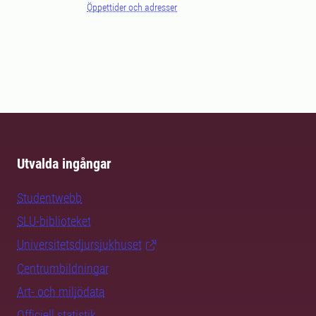
Öppettider och adresser
Utvalda ingångar
Studentwebb
SLU-biblioteket
Universitetsdjursjukhuset
Centrumbildningar
Art- och miljödata
Officiell statistik